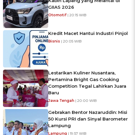
Kabin Lapang yang Melantai di
GIIAS 2026
Otomotif
| 20:15 WIB
Kredit Macet Hantui Industri Pinjol
Bisnis
| 20:05 WIB
Lestarikan Kuliner Nusantara,
Pertamina Bright Gas Cooking
Competition Tegal Lahirkan Juara
Baru
Jawa Tengah
| 20:00 WIB
Gebrakan Bentor Nazaruddin: Misi
50 Kursi PRI dan Sinyal Barometer
Lampung
Lampung
| 19:57 WIB