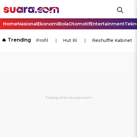
Home
Nasional
Ekonomi
Bola
Otomotif
Entertainment
Tekn
🔥 Trending
Profil
Hut Ri
Reshuffle Kabinet