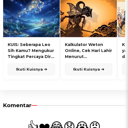
KUIS: Seberapa Leo
Kalkulator Weton
KU
Sih Kamu? Mengukur
Online, Cek Hari Lahir
ya
Tingkat Percaya Diri
Menurut
de
dan Karisma
Penanggalan Jawa
Ikuti Kuisnya ➔
Ikuti Kuisnya ➔
Komentar
👍
❤️
😂
😧
😭
😡