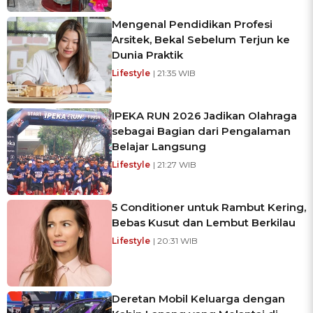
Mengenal Pendidikan Profesi
Arsitek, Bekal Sebelum Terjun ke
Dunia Praktik
Lifestyle
| 21:35 WIB
IPEKA RUN 2026 Jadikan Olahraga
sebagai Bagian dari Pengalaman
Belajar Langsung
Lifestyle
| 21:27 WIB
5 Conditioner untuk Rambut Kering,
Bebas Kusut dan Lembut Berkilau
Lifestyle
| 20:31 WIB
Deretan Mobil Keluarga dengan