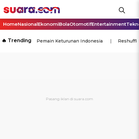
Home
Nasional
Ekonomi
Bola
Otomotif
Entertainment
Tekn
🔥 Trending
Pemain Keturunan Indonesia
Reshuffl