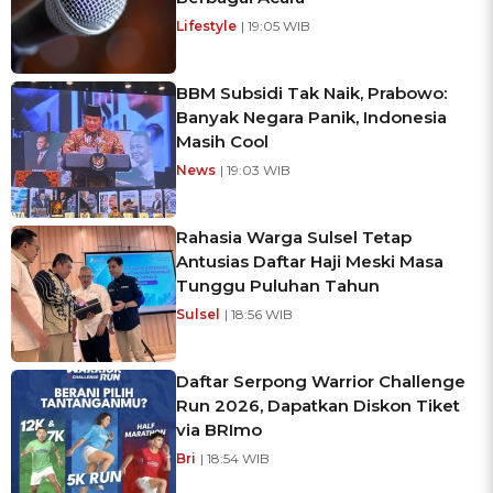
Lifestyle
| 19:05 WIB
BBM Subsidi Tak Naik, Prabowo:
Banyak Negara Panik, Indonesia
Masih Cool
News
| 19:03 WIB
Rahasia Warga Sulsel Tetap
Antusias Daftar Haji Meski Masa
Tunggu Puluhan Tahun
Sulsel
| 18:56 WIB
Daftar Serpong Warrior Challenge
Run 2026, Dapatkan Diskon Tiket
via BRImo
Bri
| 18:54 WIB