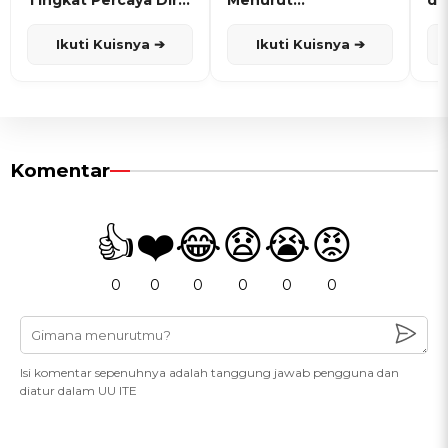
Tingkat Percaya Diri
Menurut
de
dan Karisma
Penanggalan Jawa
Ikuti Kuisnya ➔
Ikuti Kuisnya ➔
Komentar
👍
❤️
😂
😧
😭
😡
0
0
0
0
0
0
Isi komentar sepenuhnya adalah tanggung jawab pengguna dan
diatur dalam UU ITE