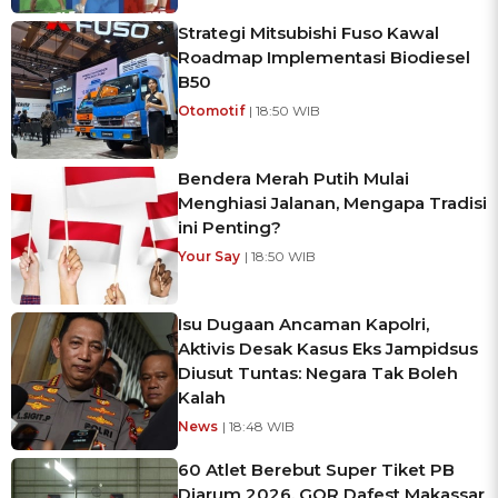
Strategi Mitsubishi Fuso Kawal
Roadmap Implementasi Biodiesel
B50
Otomotif
| 18:50 WIB
Bendera Merah Putih Mulai
Menghiasi Jalanan, Mengapa Tradisi
ini Penting?
Your Say
| 18:50 WIB
Isu Dugaan Ancaman Kapolri,
Aktivis Desak Kasus Eks Jampidsus
Diusut Tuntas: Negara Tak Boleh
Kalah
News
| 18:48 WIB
60 Atlet Berebut Super Tiket PB
Djarum 2026, GOR Dafest Makassar