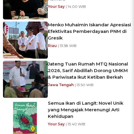
Your Say
| 14:00 WIB
Menko Muhaimin Iskandar Apresiasi
Efektivitas Pemberdayaan PNM di
Gresik
Riau
| 13:58 WIB
Jateng Tuan Rumah MTQ Nasional
2026, Sarif Abdillah Dorong UMKM
& Pariwisata Ikut Ketiban Berkah
Jawa Tengah
| 13:50 WIB
Semua Ikan di Langit: Novel Unik
yang Mengajak Merenungi Arti
Kehidupan
Your Say
| 13:40 WIB