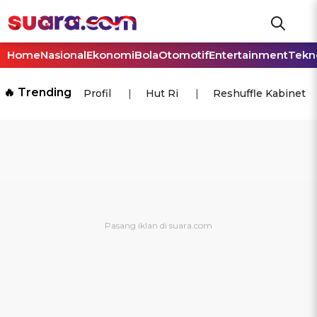
Home
Nasional
Ekonomi
Bola
Otomotif
Entertainment
Tekn
🔥 Trending
Profil
Hut Ri
Reshuffle Kabinet