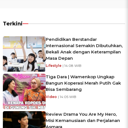
Terkini
Pendidikan Berstandar
Internasional Semakin Dibutuhkan,
Bekali Anak dengan Keterampilan
Masa Depan
Lifestyle
| 14:08 WIB
Tiga Dara | Wamenkop Ungkap
Bangun Koperasi Merah Putih Gak
Bisa Sembarang
Video
| 14:05 WIB
Review Drama You Are My Hero,
Misi Kemanusiaan dan Perjalanan
Asmara