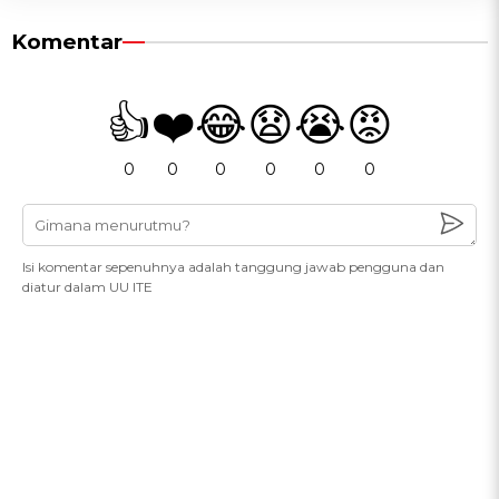
Komentar
👍
❤️
😂
😧
😭
😡
0
0
0
0
0
0
Isi komentar sepenuhnya adalah tanggung jawab pengguna dan
diatur dalam UU ITE