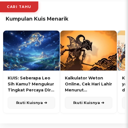
CARI TAHU
Kumpulan Kuis Menarik
KUIS: Seberapa Leo
Kalkulator Weton
KU
Sih Kamu? Mengukur
Online, Cek Hari Lahir
ya
Tingkat Percaya Diri
Menurut
de
dan Karisma
Penanggalan Jawa
Ikuti Kuisnya ➔
Ikuti Kuisnya ➔