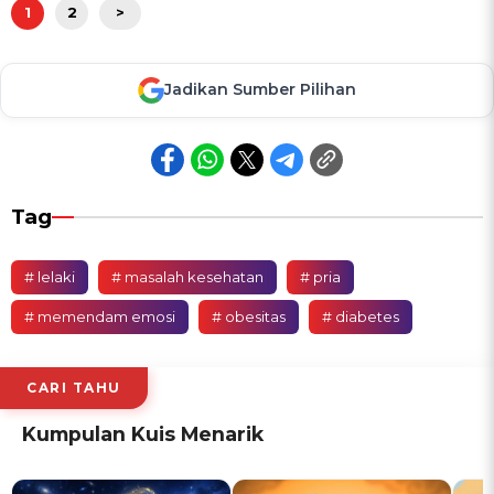
1
2
>
Jadikan Sumber Pilihan
Tag
# lelaki
# masalah kesehatan
# pria
# memendam emosi
# obesitas
# diabetes
CARI TAHU
Kumpulan Kuis Menarik