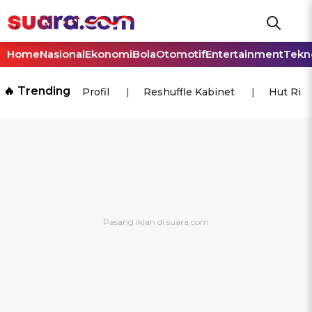
Home
Nasional
Ekonomi
Bola
Otomotif
Entertainment
Tekn
🔥 Trending
Profil
Reshuffle Kabinet
Hut Ri