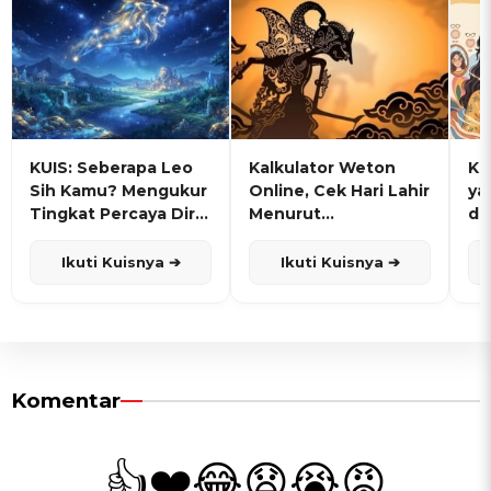
KUIS: Seberapa Leo
Kalkulator Weton
KU
Sih Kamu? Mengukur
Online, Cek Hari Lahir
ya
Tingkat Percaya Diri
Menurut
de
dan Karisma
Penanggalan Jawa
Ikuti Kuisnya ➔
Ikuti Kuisnya ➔
Komentar
👍
❤️
😂
😧
😭
😡