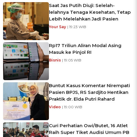
Saat Jas Putih Diuji: Selelah-
lelahnya Tenaga Kesehatan, Tetap
Lebih Melelahkan Jadi Pasien
Your Say
| 19:23 WIB
Rp17 Triliun Aliran Modal Asing
Masuk ke Pinjol RI
Bisnis
| 19:05 WIB
Buntut Kasus Komentar Nirempati
Pasien BPJS, RS Sardjito Hentikan
Praktik dr. Elda Putri Rahard
Video
| 19:00 WIB
Curi Perhatian Owi/Butet, 16 Atlet
Raih Super Tiket Audisi Umum PB