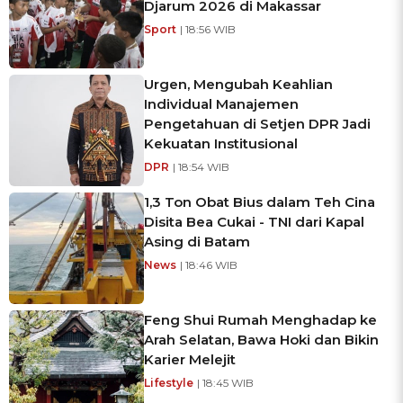
Djarum 2026 di Makassar
Sport
| 18:56 WIB
Urgen, Mengubah Keahlian
Individual Manajemen
Pengetahuan di Setjen DPR Jadi
Kekuatan Institusional
DPR
| 18:54 WIB
1,3 Ton Obat Bius dalam Teh Cina
Disita Bea Cukai - TNI dari Kapal
Asing di Batam
News
| 18:46 WIB
Feng Shui Rumah Menghadap ke
Arah Selatan, Bawa Hoki dan Bikin
Karier Melejit
Lifestyle
| 18:45 WIB