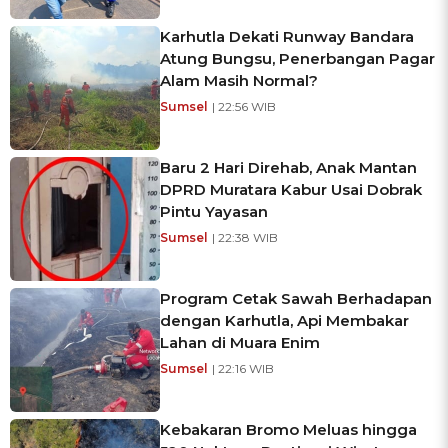
Karhutla Dekati Runway Bandara
Atung Bungsu, Penerbangan Pagar
Alam Masih Normal?
Sumsel
| 22:56 WIB
Baru 2 Hari Direhab, Anak Mantan
DPRD Muratara Kabur Usai Dobrak
Pintu Yayasan
Sumsel
| 22:38 WIB
Program Cetak Sawah Berhadapan
dengan Karhutla, Api Membakar
Lahan di Muara Enim
Sumsel
| 22:16 WIB
Kebakaran Bromo Meluas hingga