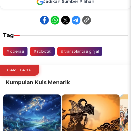
Jadikan Sumber Pilihan
Tag
# operasi
# robotik
# transplantasi ginjal
CARI TAHU
Kumpulan Kuis Menarik