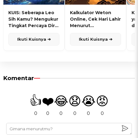
KUIS: Seberapa Leo
Kalkulator Weton
KU
Sih Kamu? Mengukur
Online, Cek Hari Lahir
ya
Tingkat Percaya Diri
Menurut
de
dan Karisma
Penanggalan Jawa
Ikuti Kuisnya ➔
Ikuti Kuisnya ➔
Komentar
👍
❤️
😂
😧
😭
😡
0
0
0
0
0
0