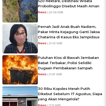
520 Hektare, Destinasi Wisata
Probolinggo Disebut Masih Aman
News
| 22:06 WIB
Pernah Jadi Anak Buah Nadiem,
Pakar Minta Kejagung Ganti Jaksa
Chatarina di Kasus Eks Jampidsus
News
| 21:43 WIB
Puluhan Kios di Bawah Jembatan
Babat Terbakar, Polisi Selidiki
Dugaan Pembakaran Sampah
News
| 21:39 WIB
30 Ribu Kopdes Merah Putih
Dikebut Sebelum 17 Agustus, Siapa
yang Akan Mengelola?
News
| 21:11 WIB