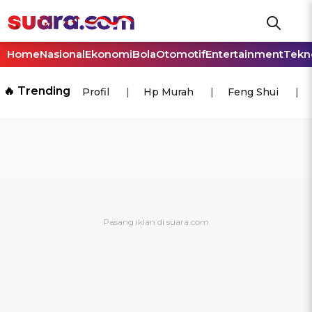
Home
Nasional
Ekonomi
Bola
Otomotif
Entertainment
Tekn
🔥 Trending
Profil
Hp Murah
Feng Shui