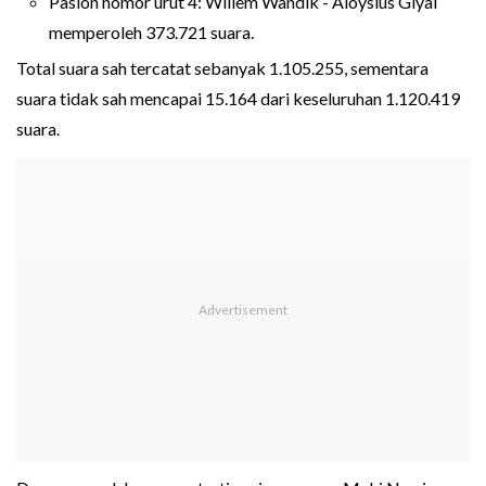
Paslon nomor urut 4: Willem Wandik - Aloysius Giyai
memperoleh 373.721 suara.
Total suara sah tercatat sebanyak 1.105.255, sementara
suara tidak sah mencapai 15.164 dari keseluruhan 1.120.419
suara.