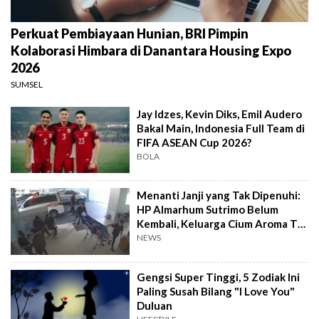
Perkuat Pembiayaan Hunian, BRI Pimpin
Kolaborasi Himbara di Danantara Housing Expo
2026
SUMSEL
Jay Idzes, Kevin Diks, Emil Audero
Bakal Main, Indonesia Full Team di
FIFA ASEAN Cup 2026?
BOLA
Menanti Janji yang Tak Dipenuhi:
HP Almarhum Sutrimo Belum
Kembali, Keluarga Cium Aroma Tak
Beres
NEWS
Gengsi Super Tinggi, 5 Zodiak Ini
Paling Susah Bilang "I Love You"
Duluan