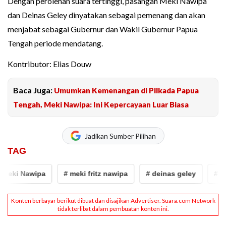
Dengan perolehan suara tertinggi, pasangan Meki Nawipa
dan Deinas Geley dinyatakan sebagai pemenang dan akan
menjabat sebagai Gubernur dan Wakil Gubernur Papua
Tengah periode mendatang.
Kontributor: Elias Douw
Baca Juga:
Umumkan Kemenangan di Pilkada Papua
Tengah, Meki Nawipa: Ini Kepercayaan Luar Biasa
Jadikan Sumber Pilihan
TAG
ki Nawipa
# meki fritz nawipa
# deinas geley
# pilg