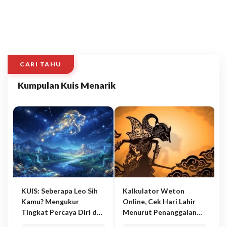
CARI TAHU
Kumpulan Kuis Menarik
KUIS: Seberapa Leo Sih
Kalkulator Weton
Kamu? Mengukur
Online, Cek Hari Lahir
Tingkat Percaya Diri dan
Menurut Penanggalan
Karisma
Jawa