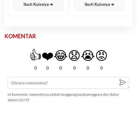
Ikuti Kuisnya ➔
Ikuti Kuisnya ➔
KOMENTAR
👍
❤️
😂
😧
😭
😡
0
0
0
0
0
0
Isi komentar sepenuhnya adalah tanggung jawab pengguna dan diatur
dalam UU ITE