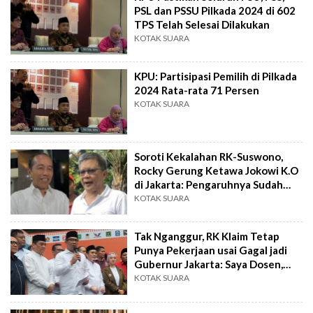
PSL dan PSSU Pilkada 2024 di 602
TPS Telah Selesai Dilakukan
KOTAK SUARA
KPU: Partisipasi Pemilih di Pilkada
2024 Rata-rata 71 Persen
KOTAK SUARA
Soroti Kekalahan RK-Suswono,
Rocky Gerung Ketawa Jokowi K.O
di Jakarta: Pengaruhnya Sudah
Lenyap
KOTAK SUARA
Tak Nganggur, RK Klaim Tetap
Punya Pekerjaan usai Gagal jadi
Gubernur Jakarta: Saya Dosen,
Arsitek dan Kurator IKN
KOTAK SUARA