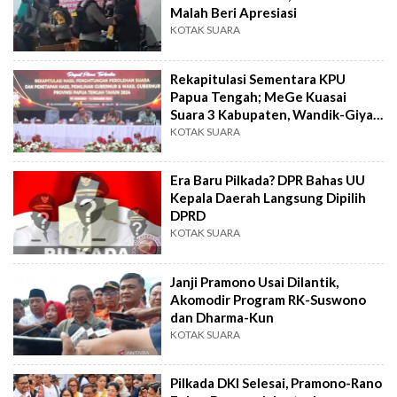
Malah Beri Apresiasi
KOTAK SUARA
Rekapitulasi Sementara KPU
Papua Tengah; MeGe Kuasai
Suara 3 Kabupaten, Wandik-Giyai
Unggul di Puncak
KOTAK SUARA
Era Baru Pilkada? DPR Bahas UU
Kepala Daerah Langsung Dipilih
DPRD
KOTAK SUARA
Janji Pramono Usai Dilantik,
Akomodir Program RK-Suswono
dan Dharma-Kun
KOTAK SUARA
Pilkada DKI Selesai, Pramono-Rano