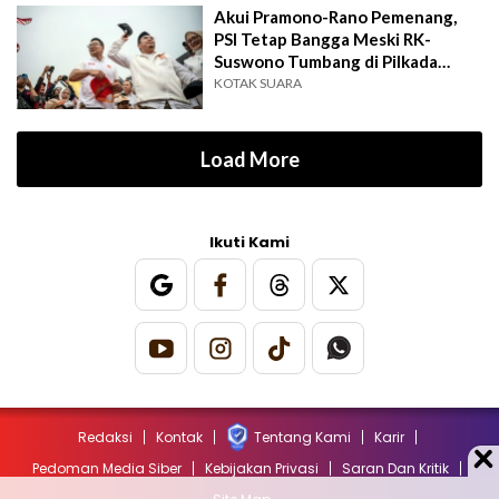
Akui Pramono-Rano Pemenang,
PSI Tetap Bangga Meski RK-
Suswono Tumbang di Pilkada
Jakarta
KOTAK SUARA
Load More
Ikuti Kami
Redaksi
Kontak
Tentang Kami
Karir
Pedoman Media Siber
Kebijakan Privasi
Saran Dan Kritik