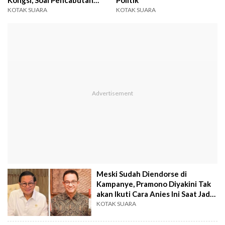
Kongsi, Soal Pencabutan
Politik
Gugatan Sengketa Pilkada
KOTAK SUARA
KOTAK SUARA
ke MK
Meski Sudah Diendorse di
Kampanye, Pramono Diyakini Tak
akan Ikuti Cara Anies Ini Saat Jadi
Gubernur
KOTAK SUARA