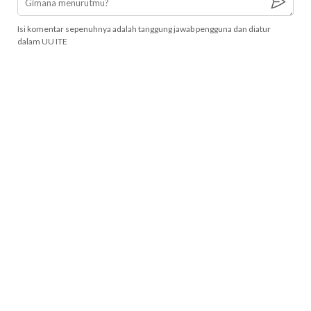
Isi komentar sepenuhnya adalah tanggung jawab pengguna dan diatur
dalam UU ITE