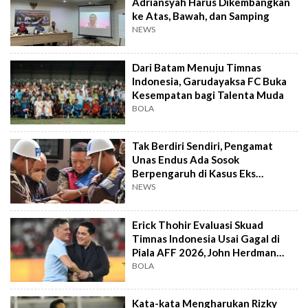
Adriansyah Harus Dikembangkan
ke Atas, Bawah, dan Samping
NEWS
Dari Batam Menuju Timnas
Indonesia, Garudayaksa FC Buka
Kesempatan bagi Talenta Muda
BOLA
Tak Berdiri Sendiri, Pengamat
Unas Endus Ada Sosok
Berpengaruh di Kasus Eks
Jampidsus
NEWS
Erick Thohir Evaluasi Skuad
Timnas Indonesia Usai Gagal di
Piala AFF 2026, John Herdman
Out?
BOLA
Kata-kata Mengharukan Rizky