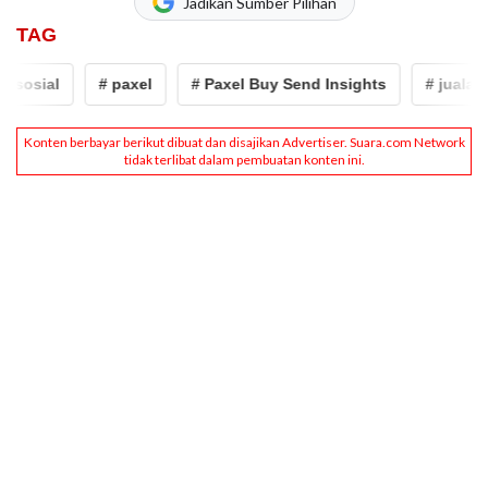
Jadikan Sumber Pilihan
TAG
sosial
# paxel
# Paxel Buy Send Insights
# jualan on