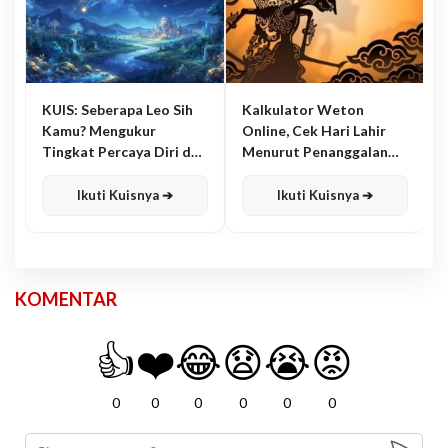
KUIS: Seberapa Leo Sih
Kalkulator Weton
Kamu? Mengukur
Online, Cek Hari Lahir
Tingkat Percaya Diri dan
Menurut Penanggalan
Karisma
Jawa
Ikuti Kuisnya ➔
Ikuti Kuisnya ➔
KOMENTAR
👍
❤️
😂
😧
😭
😡
0
0
0
0
0
0