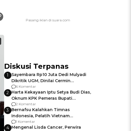
Diskusi Terpanas
Sayembara Rp10 Juta Dedi Mulyadi
1
Dikritik UGM, Dinilai Cermin
Gagalnya Negara Jamin Keamanan
6 Komentar
Harta Kekayaan Iptu Setya Budi Dias,
2
Oknum KPK Pemeras Bupati
Pemalang
2 Komentar
Bernafsu Kalahkan Timnas
3
Indonesia, Pelatih Vietnam
Berencana Pakai Jimat di Pakansari
1 Komentar
Mengenal Lisda Cancer, Perwira
4