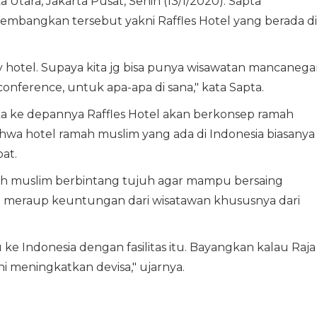
Utara, Jakarta Pusat, Senin (13/1/2020). Sapta
embangkan tersebut yakni Raffles Hotel yang berada di
ly hotel. Supaya kita jg bisa punya wisawatan mancanega
ference, untuk apa-apa di sana," kata Sapta.
ke depannya Raffles Hotel akan berkonsep ramah
wa hotel ramah muslim yang ada di Indonesia biasanya
at.
amah muslim berbintang tujuh agar mampu bersaing
ta meraup keuntungan dari wisatawan khususnya dari
e Indonesia dengan fasilitas itu. Bayangkan kalau Raja
ni meningkatkan devisa," ujarnya.