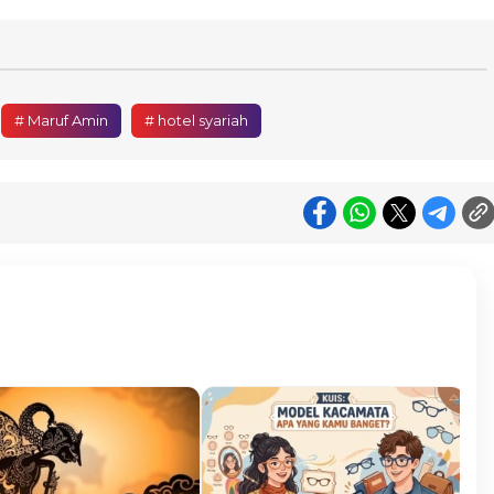
# Maruf Amin
# hotel syariah