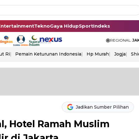
Entertainment
Tekno
Gaya Hidup
Sport
Indeks
REGIONAL:
JA
ut Ri
Pemain Keturunan Indonesia
Hp Murah
Jogja
Shi
Jadikan Sumber Pilihan
al, Hotel Ramah Muslim
ir di Jakarta