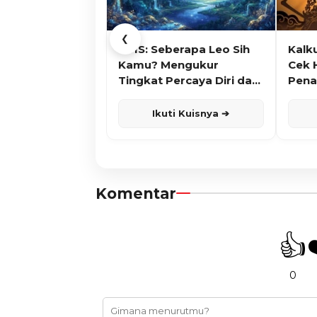
❮
KUIS: Seberapa Leo Sih
Kalk
Kamu? Mengukur
Cek 
Tingkat Percaya Diri dan
Pena
Karisma
Ikuti Kuisnya ➔
Komentar
👍
0