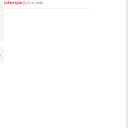
Lifestyle |
07:10 WIB