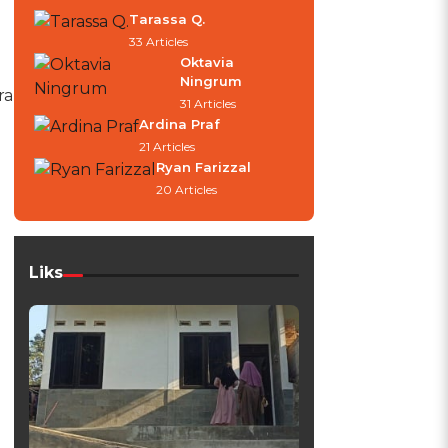
Tarassa Q.
33 Articles
Oktavia
Ningrum
ra
31 Articles
Ardina Praf
21 Articles
Ryan Farizzal
20 Articles
Liks