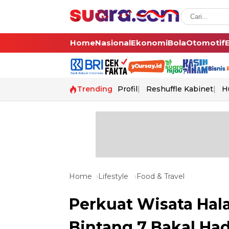
Home
Nasional
Ekonomi
Bola
Otomotif
Trending
Profil
Reshuffle Kabinet
H
Home
Lifestyle
Food & Travel
Perkuat Wisata Hal
Bintang 7 Bakal Had