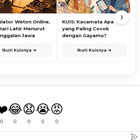
❯
ulator Weton Online,
KUIS: Kacamata Apa
K
Hari Lahir Menurut
yang Paling Cocok
nggalan Jawa
dengan Gayamu?
Ikuti Kuisnya ➔
Ikuti Kuisnya ➔
❤️
😂
😧
😭
😡
0
0
0
0
0