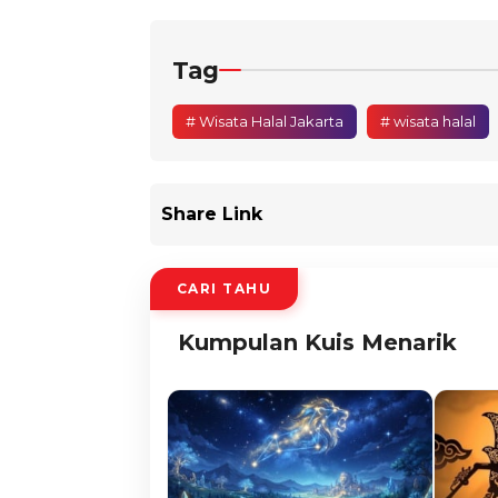
Tag
# Wisata Halal Jakarta
# wisata halal
Share Link
CARI TAHU
Kumpulan Kuis Menarik