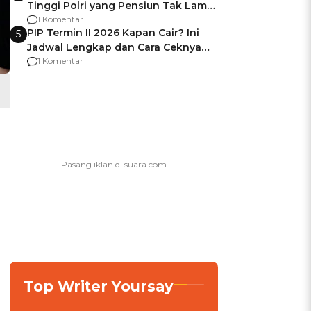
Tinggi Polri yang Pensiun Tak Lama
Usai Jadi Brigjen
1 Komentar
PIP Termin II 2026 Kapan Cair? Ini
5
Jadwal Lengkap dan Cara Ceknya
agar Dana Tidak Hangus!
1 Komentar
g
Top Writer Yoursay