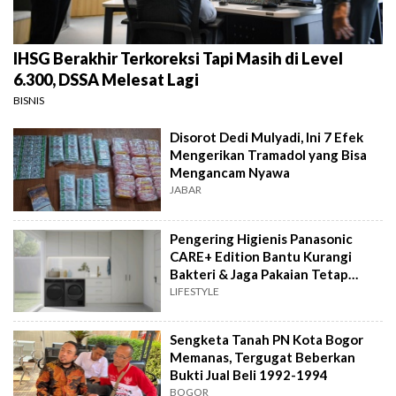
IHSG Berakhir Terkoreksi Tapi Masih di Level
6.300, DSSA Melesat Lagi
BISNIS
Disorot Dedi Mulyadi, Ini 7 Efek
Mengerikan Tramadol yang Bisa
Mengancam Nyawa
JABAR
Pengering Higienis Panasonic
CARE+ Edition Bantu Kurangi
Bakteri & Jaga Pakaian Tetap
Bersih
LIFESTYLE
Sengketa Tanah PN Kota Bogor
Memanas, Tergugat Beberkan
Bukti Jual Beli 1992-1994
BOGOR