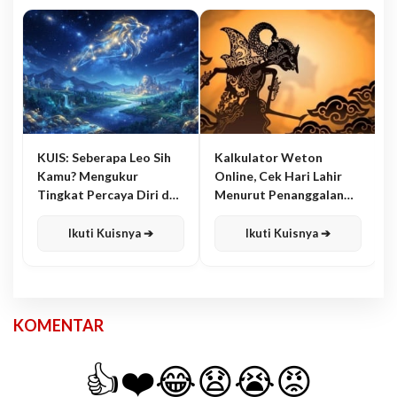
KUIS: Seberapa Leo Sih
Kalkulator Weton
Kamu? Mengukur
Online, Cek Hari Lahir
Tingkat Percaya Diri dan
Menurut Penanggalan
Karisma
Jawa
Ikuti Kuisnya ➔
Ikuti Kuisnya ➔
KOMENTAR
👍
❤️
😂
😧
😭
😡