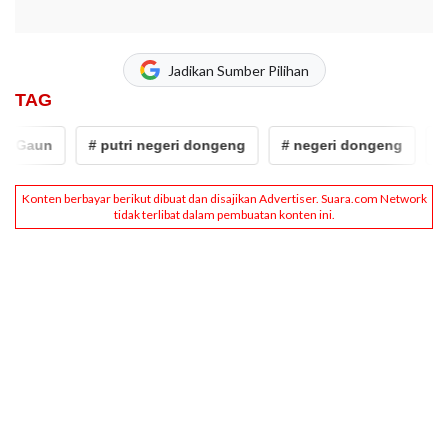
Jadikan Sumber Pilihan
TAG
 Gaun
# putri negeri dongeng
# negeri dongeng
# F