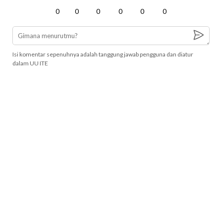
0
0
0
0
0
0
Isi komentar sepenuhnya adalah tanggung jawab pengguna dan diatur
dalam UU ITE