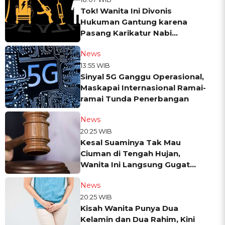
Tok! Wanita Ini Divonis
Hukuman Gantung karena
Pasang Karikatur Nabi
Muhammad di Status
News
Whatsapp
13:55 WIB
Sinyal 5G Ganggu Operasional,
Maskapai Internasional Ramai-
ramai Tunda Penerbangan
News
20:25 WIB
Kesal Suaminya Tak Mau
Ciuman di Tengah Hujan,
Wanita Ini Langsung Gugat
Cerai
News
20:25 WIB
Kisah Wanita Punya Dua
Kelamin dan Dua Rahim, Kini