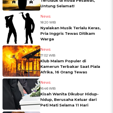
Terciduk di Roda Pesawat,
Untung Selamat!
News
18:20 WIB
Nyalakan Musik Terlalu Keras,
Pria Inggris Tewas Ditikam
Warga
News
17:02 WIB
Klub Malam Populer di
Kamerun Terbakar Saat Piala
Afrika, 16 Orang Tewas
News
16:46 WIB
Kisah Wanita Dikubur Hidup-
hidup, Berusaha Keluar dari
Peti Mati Selama 11 Hari