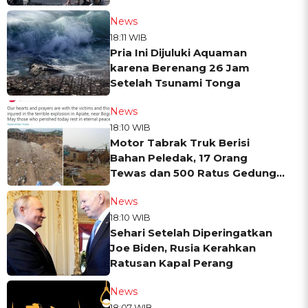
News
18:11 WIB
Pria Ini Dijuluki Aquaman
karena Berenang 26 Jam
Setelah Tsunami Tonga
News
18:10 WIB
Motor Tabrak Truk Berisi
Bahan Peledak, 17 Orang
Tewas dan 500 Ratus Gedung
Hancur Seketika
News
18:10 WIB
Sehari Setelah Diperingatkan
Joe Biden, Rusia Kerahkan
Ratusan Kapal Perang
News
18:07 WIB