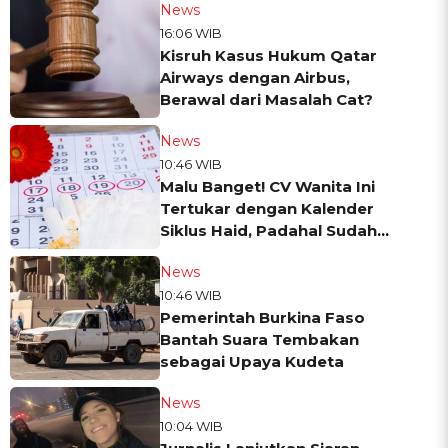
News
16:06 WIB
Kisruh Kasus Hukum Qatar
Airways dengan Airbus,
Berawal dari Masalah Cat?
News
10:46 WIB
Malu Banget! CV Wanita Ini
Tertukar dengan Kalender
Siklus Haid, Padahal Sudah
Dikirim ke 60 Perusahaan
News
10:46 WIB
Pemerintah Burkina Faso
Bantah Suara Tembakan
sebagai Upaya Kudeta
News
10:04 WIB