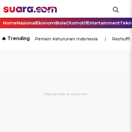
Home
Nasional
Ekonomi
Bola
Otomotif
Entertainment
Tekn
🔥 Trending
Pemain Keturunan Indonesia
Reshuffl