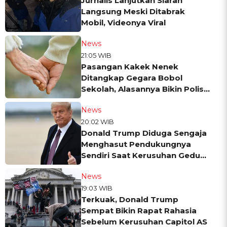
Jurnalis Lanjutkan Siaran
Langsung Meski Ditabrak
Mobil, Videonya Viral
News
21:05 WIB
Pasangan Kakek Nenek
Ditangkap Gegara Bobol
Sekolah, Alasannya Bikin Polisi
Geleng-geleng
News
20:02 WIB
Donald Trump Diduga Sengaja
Menghasut Pendukungnya
Sendiri Saat Kerusuhan Gedung
Capitol
News
19:03 WIB
Terkuak, Donald Trump
Sempat Bikin Rapat Rahasia
Sebelum Kerusuhan Capitol AS