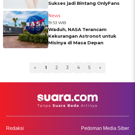
Sukses jadi Bintang OnlyFans
News
19:53 WIB
Waduh, NASA Terancam
Kekurangan Astronot untuk
Misinya di Masa Depan
«
1
2
3
4
5
»
Redaksi
Pedoman Media Siber