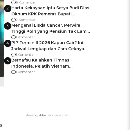
Gagalnya Negara Jamin Keamanan
6 Komentar
Harta Kekayaan Iptu Setya Budi Dias,
2
Oknum KPK Pemeras Bupati
Pemalang
2 Komentar
Mengenal Lisda Cancer, Perwira
3
Tinggi Polri yang Pensiun Tak Lama
Usai Jadi Brigjen
1 Komentar
PIP Termin II 2026 Kapan Cair? Ini
4
Jadwal Lengkap dan Cara Ceknya
agar Dana Tidak Hangus!
1 Komentar
Bernafsu Kalahkan Timnas
5
Indonesia, Pelatih Vietnam
Berencana Pakai Jimat di Pakansari
1 Komentar
ha