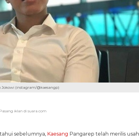
u Jokowi (instagram/@kaesangp)
ketahui sebelumnya,
Kaesang
Pangarep telah merilis usa