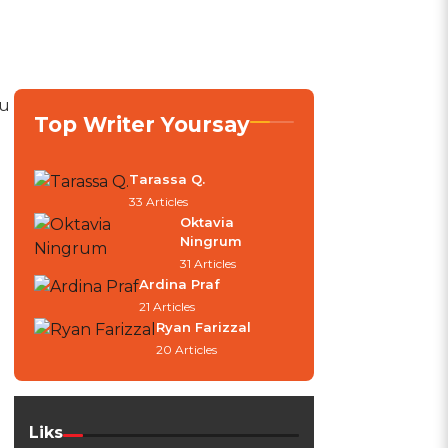
lu
Top Writer Yoursay
Tarassa Q.
33 Articles
Oktavia
Ningrum
31 Articles
Ardina Praf
21 Articles
Ryan Farizzal
20 Articles
Liks