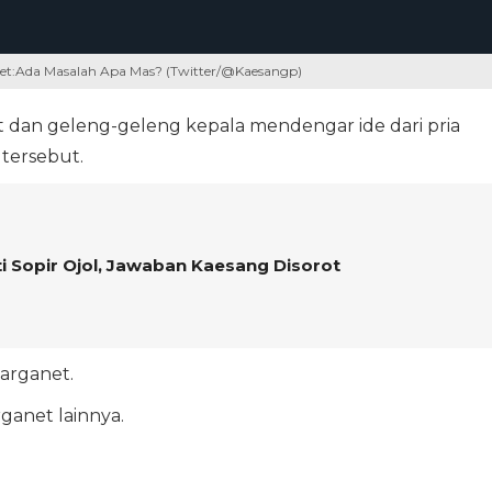
anet:Ada Masalah Apa Mas? (Twitter/@Kaesangp)
at dan geleng-geleng kepala mendengar ide dari pria
 tersebut.
i Sopir Ojol, Jawaban Kaesang Disorot
arganet.
anet lainnya.