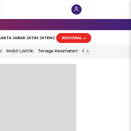
KARTA
JABAR
JATIM
JATENG
REGIONAL
›
n
Mobil Listrik
Tenaga Kesehatan
Perang As-Iran
Ekon