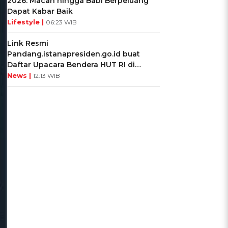
2026: Macan hingga Babi Berpeluang
Dapat Kabar Baik
Lifestyle |
06:23 WIB
Link Resmi
Pandang.istanapresiden.go.id buat
Daftar Upacara Bendera HUT RI di
Istana Negara
News |
12:13 WIB