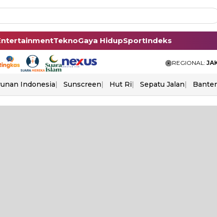
Entertainment
Tekno
Gaya Hidup
Sport
Indeks
REGIONAL:
JA
unan Indonesia
Sunscreen
Hut Ri
Sepatu Jalan
Bante