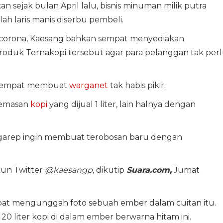
an sejak bulan April lalu, bisnis minuman milik putra
lah laris manis diserbu pembeli.
corona, Kaesang bahkan sempat menyediakan
oduk Ternakopi tersebut agar para pelanggan tak per
g sempat membuat
warganet
tak habis pikir.
 kemasan
kopi
yang dijual 1 liter, lain halnya dengan
ngarep ingin membuat terobosan baru dengan
kun Twitter
@kaesangp,
dikutip
Suara.com,
Jumat
pat mengunggah foto sebuah ember dalam cuitan itu.
0 liter kopi di dalam ember berwarna hitam ini.