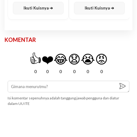
Karisma
Jawa
Ikuti Kuisnya ➔
Ikuti Kuisnya ➔
KOMENTAR
👍
❤️
😂
😧
😭
😡
0
0
0
0
0
0
Isi komentar sepenuhnya adalah tanggung jawab pengguna dan diatur
dalam UU ITE