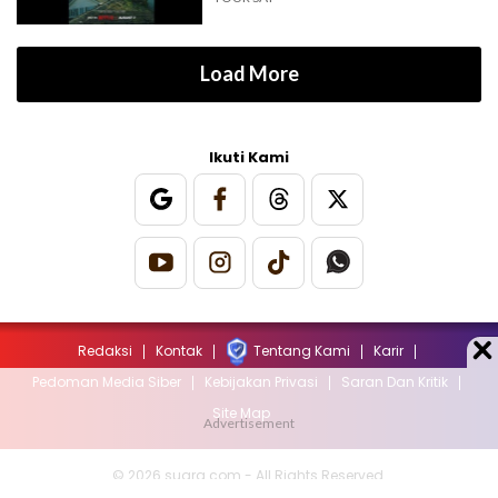
Load More
Ikuti Kami
Redaksi
Kontak
Tentang Kami
Karir
Pedoman Media Siber
Kebijakan Privasi
Saran Dan Kritik
Site Map
© 2026 suara.com - All Rights Reserved.