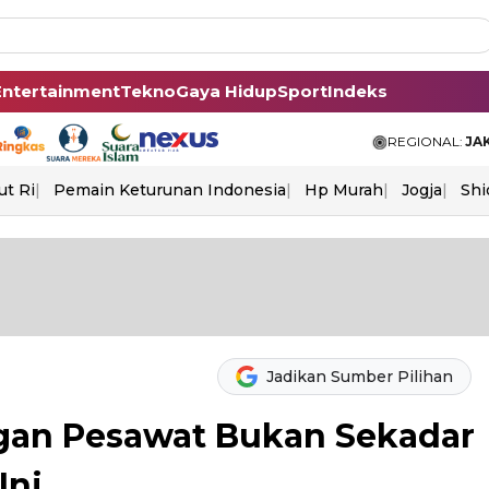
Entertainment
Tekno
Gaya Hidup
Sport
Indeks
REGIONAL:
JA
ut Ri
Pemain Keturunan Indonesia
Hp Murah
Jogja
Shi
Jadikan Sumber Pilihan
gan Pesawat Bukan Sekadar
Ini