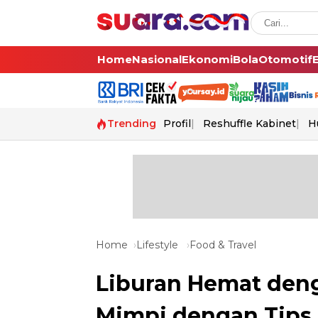
Home
Nasional
Ekonomi
Bola
Otomotif
Trending
Profil
Reshuffle Kabinet
H
Home
Lifestyle
Food & Travel
Liburan Hemat den
Mimpi dengan Tips 