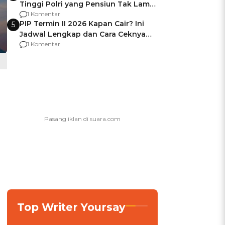
Tinggi Polri yang Pensiun Tak Lama
Usai Jadi Brigjen
1 Komentar
PIP Termin II 2026 Kapan Cair? Ini
5
Jadwal Lengkap dan Cara Ceknya
agar Dana Tidak Hangus!
1 Komentar
Top Writer Yoursay