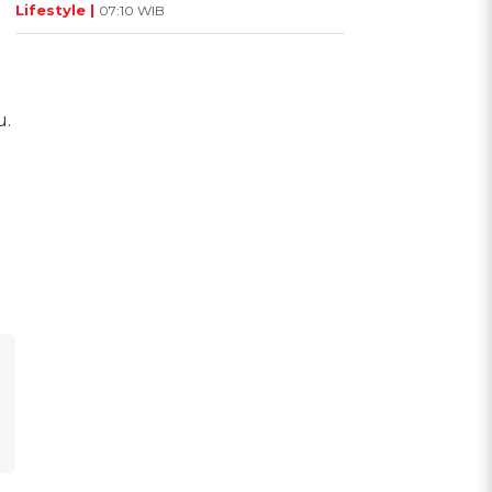
Lifestyle |
07:10 WIB
u.