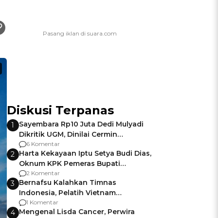
Diskusi Terpanas
Sayembara Rp10 Juta Dedi Mulyadi
1
Dikritik UGM, Dinilai Cermin
Gagalnya Negara Jamin Keamanan
6 Komentar
Harta Kekayaan Iptu Setya Budi Dias,
2
Oknum KPK Pemeras Bupati
Pemalang
2 Komentar
Bernafsu Kalahkan Timnas
3
Indonesia, Pelatih Vietnam
Berencana Pakai Jimat di Pakansari
1 Komentar
Mengenal Lisda Cancer, Perwira
4