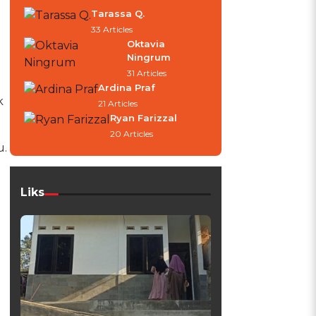
Tarassa Q.
33 Articles
Oktavia
Ningrum
31 Articles
Ardina Praf
k
21 Articles
Ryan Farizzal
20 Articles
u.
Liks