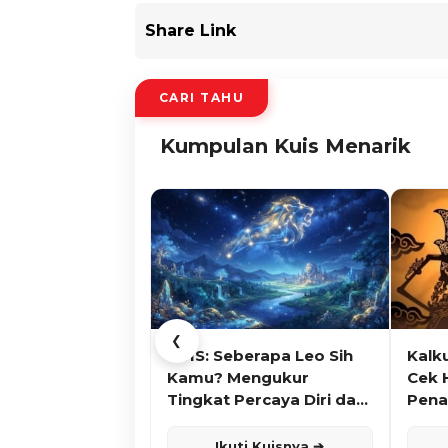
Share Link
CARI TAHU
Kumpulan Kuis Menarik
❮
KUIS: Seberapa Leo Sih
Kalk
Kamu? Mengukur
Cek 
Tingkat Percaya Diri dan
Pena
Karisma
Ikuti Kuisnya ➔