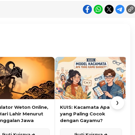
❯
ulator Weton Online,
KUIS: Kacamata Apa
K
Hari Lahir Menurut
yang Paling Cocok
nggalan Jawa
dengan Gayamu?
Ikuti Kuisnya ➔
Ikuti Kuisnya ➔