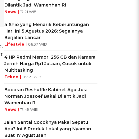
Dilantik Jadi Wamenhan RI
News |
17:21 WIB
4 Shio yang Menarik Keberuntungan
Hari Ini 5 Agustus 2026: Segalanya
Berjalan Lancar
Lifestyle |
06:37 WIB
t.
t
4 HP Redmi Memori 256 GB dan Kamera
Jernih Harga Rp1 Jutaan, Cocok untuk
Multitasking
Tekno |
09:29 WIB
Bocoran Reshuffle Kabinet Agustus:
Norman Joesoef Bakal Dilantik Jadi
Wamenhan RI
News |
17:49 WIB
Jalan Santai Cocoknya Pakai Sepatu
Apa? Ini 6 Produk Lokal yang Nyaman
Buat 17 Agustusan