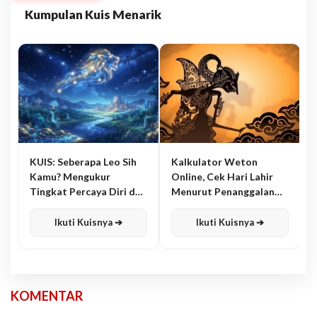
Kumpulan Kuis Menarik
KUIS: Seberapa Leo Sih
Kalkulator Weton
Kamu? Mengukur
Online, Cek Hari Lahir
Tingkat Percaya Diri dan
Menurut Penanggalan
Karisma
Jawa
Ikuti Kuisnya ➔
Ikuti Kuisnya ➔
KOMENTAR