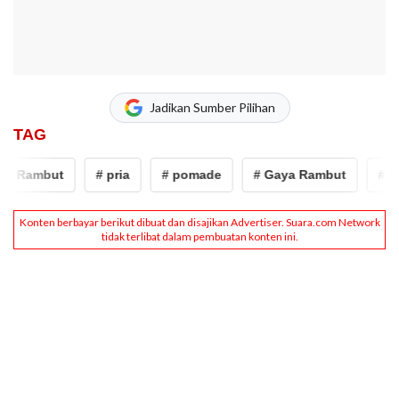
Jadikan Sumber Pilihan
TAG
a Rambut
# pria
# pomade
# Gaya Rambut
# pri