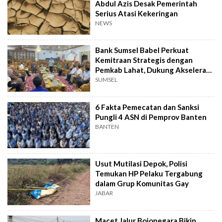
Abdul Azis Desak Pemerintah
Serius Atasi Kekeringan
NEWS
Bank Sumsel Babel Perkuat
Kemitraan Strategis dengan
Pemkab Lahat, Dukung Akselerasi
Ekonomi Daerah
SUMSEL
6 Fakta Pemecatan dan Sanksi
Pungli 4 ASN di Pemprov Banten
BANTEN
Usut Mutilasi Depok, Polisi
Temukan HP Pelaku Tergabung
dalam Grup Komunitas Gay
JABAR
Macet Jalur Bojonegara Bikin