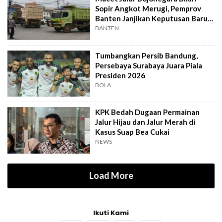
Sopir Angkot Merugi, Pemprov
Banten Janjikan Keputusan Baru 4
Hari Lagi
BANTEN
Tumbangkan Persib Bandung,
Persebaya Surabaya Juara Piala
Presiden 2026
BOLA
KPK Bedah Dugaan Permainan
Jalur Hijau dan Jalur Merah di
Kasus Suap Bea Cukai
NEWS
Load More
Ikuti Kami