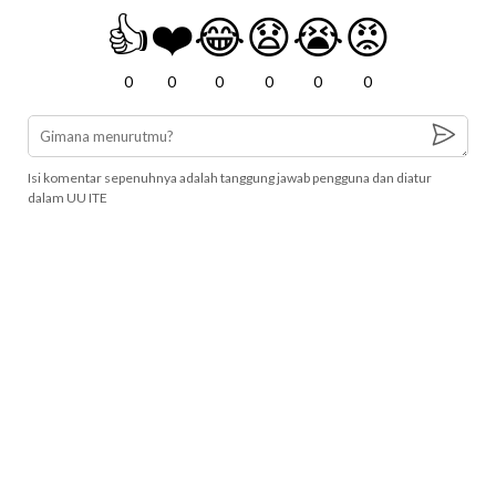
👍
❤️
😂
😧
😭
😡
0
0
0
0
0
0
Isi komentar sepenuhnya adalah tanggung jawab pengguna dan diatur
dalam UU ITE