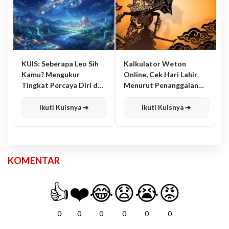
KUIS: Seberapa Leo Sih
Kalkulator Weton
Kamu? Mengukur
Online, Cek Hari Lahir
Tingkat Percaya Diri dan
Menurut Penanggalan
Karisma
Jawa
Ikuti Kuisnya ➔
Ikuti Kuisnya ➔
KOMENTAR
👍
❤️
😂
😧
😭
😡
0
0
0
0
0
0