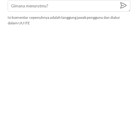
Isi komentar sepenuhnya adalah tanggung jawab pengguna dan diatur
dalam UU ITE