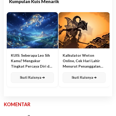
Kumpulan Kuis Menarik
KUIS: Seberapa Leo Sih
Kalkulator Weton
Kamu? Mengukur
Online, Cek Hari Lahir
Tingkat Percaya Diri dan
Menurut Penanggalan
Karisma
Jawa
Ikuti Kuisnya ➔
Ikuti Kuisnya ➔
KOMENTAR