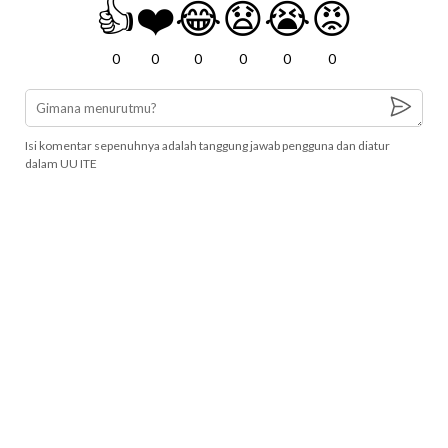
👍
❤️
😂
😧
😭
😡
0
0
0
0
0
0
Isi komentar sepenuhnya adalah tanggung jawab pengguna dan diatur
dalam UU ITE