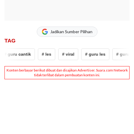
Jadikan Sumber Pilihan
TAG
# guru cantik
# les
# viral
# guru les
# guru can