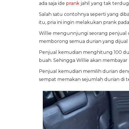
ada saja ide
prank
jahil yang tak terdu
Salah satu contohnya seperti yang dib
itu, pria ini ingin melakukan prank pa
Willie mengunnjungi seorang penjual dur
memborong semua durian yang dijual d
Penjual kemudian menghitung 100 duria
buah. Sehingga Willie akan membayar 
Penjual kemudian memilih durian denga
sempat memakan sejumlah durian di t