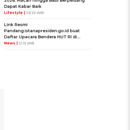
2026: Macan hingga Babi Berpeluang
Dapat Kabar Baik
Lifestyle |
06:23 WIB
Link Resmi
Pandang.istanapresiden.go.id buat
Daftar Upacara Bendera HUT RI di
Istana Negara
News |
12:13 WIB
h