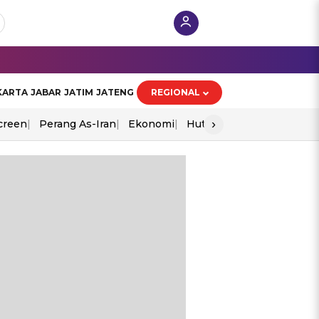
KARTA
JABAR
JATIM
JATENG
REGIONAL
›
creen
Perang As-Iran
Ekonomi
Hut Ri