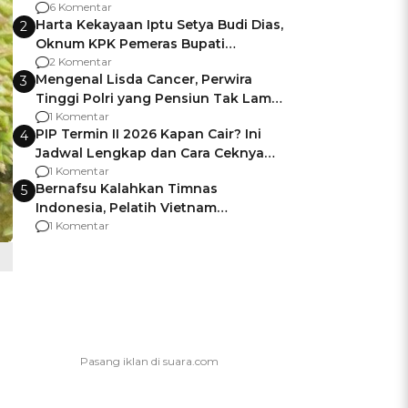
Gagalnya Negara Jamin Keamanan
6 Komentar
Harta Kekayaan Iptu Setya Budi Dias,
2
Oknum KPK Pemeras Bupati
Pemalang
2 Komentar
Mengenal Lisda Cancer, Perwira
3
Tinggi Polri yang Pensiun Tak Lama
Usai Jadi Brigjen
1 Komentar
PIP Termin II 2026 Kapan Cair? Ini
4
Jadwal Lengkap dan Cara Ceknya
agar Dana Tidak Hangus!
1 Komentar
Bernafsu Kalahkan Timnas
5
Indonesia, Pelatih Vietnam
Berencana Pakai Jimat di Pakansari
1 Komentar