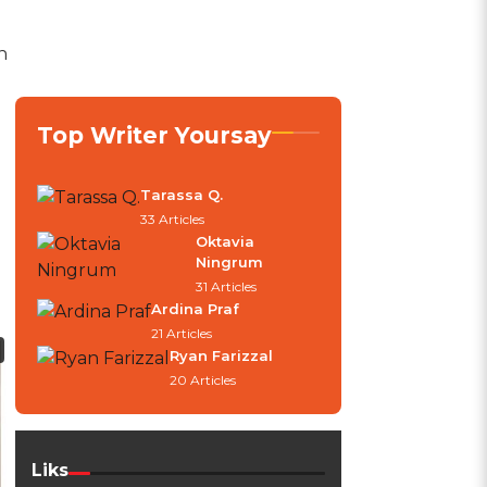
n
Top Writer Yoursay
Tarassa Q.
33 Articles
Oktavia
Ningrum
31 Articles
Ardina Praf
21 Articles
Ryan Farizzal
20 Articles
Liks