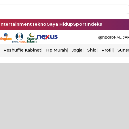
Entertainment
Tekno
Gaya Hidup
Sport
Indeks
REGIONAL:
JA
Reshuffle Kabinet
Hp Murah
Jogja
Shio
Profil
Suns