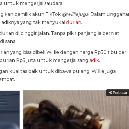
ga untuk mengerjai saudara.
agikan pemilik akun TikTok
@williejuga
. Dalam unggaha
da adiknya yang tak menyukai
durian
.
ian di pinggir jalan. Tanpa pikir panjang ia berniat
i sana.
n yang bisa dibeli Willie dengan harga Rp50 ribu per
durian Rp5 juta untuk mengerjai sang
adik
.
n kualitas baik untuk dibawa pulang. Willie juga
empat.
Perbesar