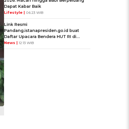
2026: Macan hingga Babi Berpeluang
Dapat Kabar Baik
Lifestyle |
06:23 WIB
Link Resmi
Pandang.istanapresiden.go.id buat
Daftar Upacara Bendera HUT RI di
Istana Negara
News |
12:13 WIB