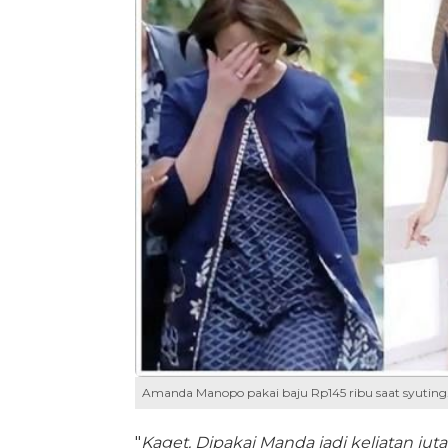
Amanda Manopo pakai baju Rp145 ribu saat syuti
"
Kaget. Dipakai Manda jadi keliatan jut