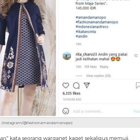
ng. (Instagram/@fashionamandamanopo)
aan
," kata seorang warganet kaget sekaligus memuji.