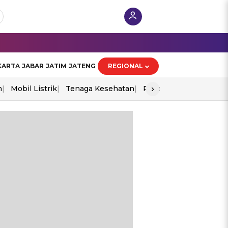
KARTA
JABAR
JATIM
JATENG
REGIONAL
›
n
Mobil Listrik
Tenaga Kesehatan
Piala Aff 2026
Ekono