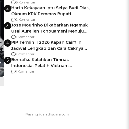
Gagalnya Negara Jamin Keamanan
6 Komentar
Harta Kekayaan Iptu Setya Budi Dias,
2
Oknum KPK Pemeras Bupati
Pemalang
2 Komentar
Jose Mourinho Dikabarkan Ngamuk
3
Usai Aurelien Tchouameni Menuju
Manchester United
1 Komentar
PIP Termin II 2026 Kapan Cair? Ini
4
Jadwal Lengkap dan Cara Ceknya
agar Dana Tidak Hangus!
1 Komentar
Bernafsu Kalahkan Timnas
5
Indonesia, Pelatih Vietnam
Berencana Pakai Jimat di Pakansari
1 Komentar