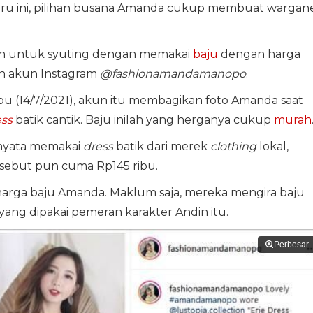
ru ini, pilihan busana Amanda cukup membuat wargan
n untuk syuting dengan memakai
baju
dengan harga
eh akun Instagram
@fashionamandamanopo
.
 (14/7/2021), akun itu membagikan foto Amanda saat
ess
batik cantik. Baju inilah yang herganya cukup
murah
rnyata memakai
dress
batik dari merek
clothing
lokal,
sebut pun cuma Rp145 ribu.
 harga baju Amanda. Maklum saja, mereka mengira baju
yang dipakai pemeran karakter Andin itu.
Perbesar