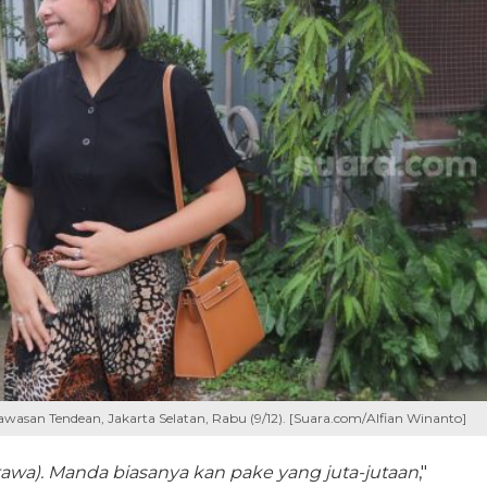
asan Tendean, Jakarta Selatan, Rabu (9/12). [Suara.com/Alfian Winanto]
ertawa). Manda biasanya kan pake yang juta-jutaan
,"