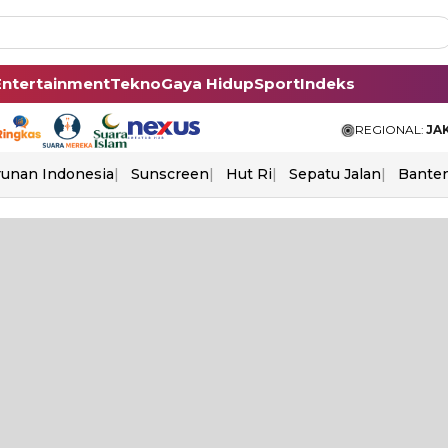
Entertainment
Tekno
Gaya Hidup
Sport
Indeks
REGIONAL:
JA
unan Indonesia
Sunscreen
Hut Ri
Sepatu Jalan
Bante