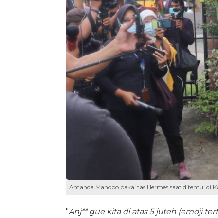
Amanda Manopo pakai tas Hermes saat ditemui di Kaw
"
Anj** gue kita di atas 5 juteh (emoji t