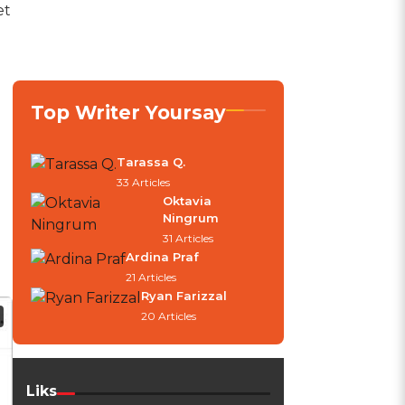
et
Top Writer Yoursay
.
Tarassa Q.
33 Articles
Oktavia
Ningrum
31 Articles
Ardina Praf
21 Articles
Ryan Farizzal
20 Articles
Liks