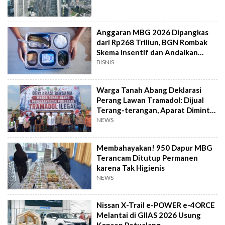
Anggaran MBG 2026 Dipangkas
dari Rp268 Triliun, BGN Rombak
Skema Insentif dan Andalkan
Bahan Pangan
BISNIS
Warga Tanah Abang Deklarasi
Perang Lawan Tramadol: Dijual
Terang-terangan, Aparat Diminta
Bertindak
NEWS
Membahayakan! 950 Dapur MBG
Terancam Ditutup Permanen
karena Tak Higienis
NEWS
Nissan X-Trail e-POWER e-4ORCE
Melantai di GIIAS 2026 Usung