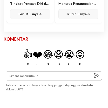
Tingkat Percaya Diri dan
Menurut Penanggalan
Karisma
Jawa
Ikuti Kuisnya ➔
Ikuti Kuisnya ➔
KOMENTAR
👍
❤️
😂
😧
😭
😡
0
0
0
0
0
0
Isi komentar sepenuhnya adalah tanggung jawab pengguna dan diatur
dalam UU ITE