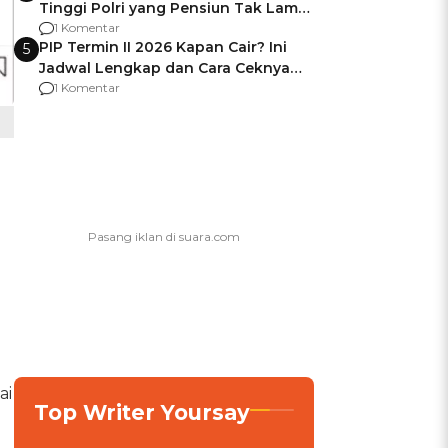
Tinggi Polri yang Pensiun Tak Lama
Usai Jadi Brigjen
1 Komentar
PIP Termin II 2026 Kapan Cair? Ini
5
Jadwal Lengkap dan Cara Ceknya
agar Dana Tidak Hangus!
1 Komentar
ai
Top Writer Yoursay