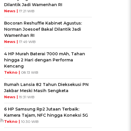
Dilantik Jadi Wamenhan RI
News |
17:21 WIB
Bocoran Reshuffle Kabinet Agustus:
Norman Joesoef Bakal Dilantik Jadi
Wamenhan RI
News |
17:49 WIB
4 HP Murah Baterai 7000 mAh, Tahan
hingga 2 Hari dengan Performa
Kencang
Tekno |
08:13 WIB
Rumah Lansia 82 Tahun Dieksekusi PN
Jakbar Meski Masih Sengketa
News |
19:31 WIB
6 HP Samsung Rp2 Jutaan Terbaik:
Kamera Tajam, NFC hingga Koneksi 5G
th
Tekno |
10:30 WIB