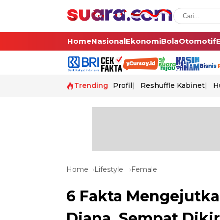
Home
Nasional
Ekonomi
Bola
Otomotif
Trending
Profil
Reshuffle Kabinet
H
Home
Lifestyle
Female
6 Fakta Mengejutka
Diana, Sempat Diki