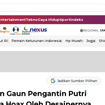
Entertainment
Tekno
Gaya Hidup
Sport
Indeks
REGIONAL:
JA
ut Ri
Pemain Keturunan Indonesia
Hp Murah
Jogja
Shi
Jadikan Sumber Pilihan
n Gaun Pengantin Putri
ra Hoax Oleh Desainernya