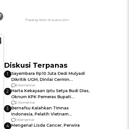
Diskusi Terpanas
Sayembara Rp10 Juta Dedi Mulyadi
1
Dikritik UGM, Dinilai Cermin
Gagalnya Negara Jamin Keamanan
6 Komentar
Harta Kekayaan Iptu Setya Budi Dias,
2
Oknum KPK Pemeras Bupati
Pemalang
2 Komentar
Bernafsu Kalahkan Timnas
3
Indonesia, Pelatih Vietnam
Berencana Pakai Jimat di Pakansari
1 Komentar
Mengenal Lisda Cancer, Perwira
4