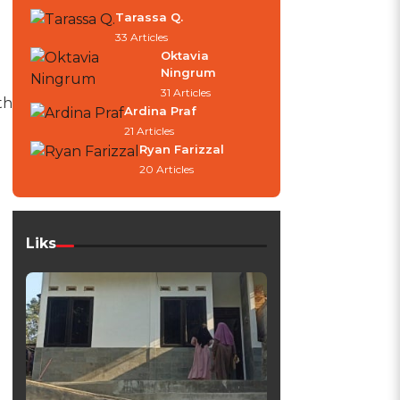
Tarassa Q.
33 Articles
Oktavia
Ningrum
31 Articles
th
Ardina Praf
21 Articles
Ryan Farizzal
20 Articles
Liks