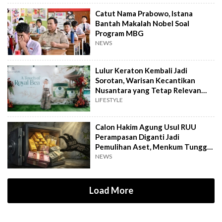
Catut Nama Prabowo, Istana
Bantah Makalah Nobel Soal
Program MBG
NEWS
Lulur Keraton Kembali Jadi
Sorotan, Warisan Kecantikan
Nusantara yang Tetap Relevan
hingga Kini
LIFESTYLE
Calon Hakim Agung Usul RUU
Perampasan Diganti Jadi
Pemulihan Aset, Menkum Tunggu
Langkah DPR
NEWS
Load More