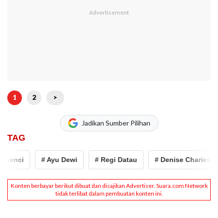
1
2
>
Jadikan Sumber Pilihan
TAG
enci
# Ayu Dewi
# Regi Datau
# Denise Chariesta