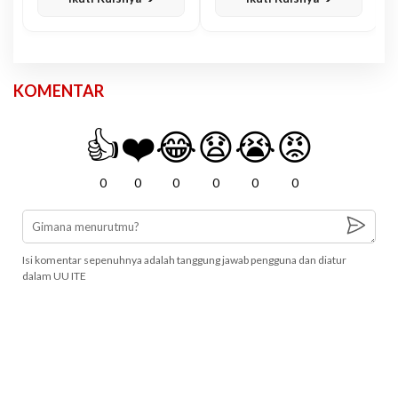
KOMENTAR
👍
❤️
😂
😧
😭
😡
0
0
0
0
0
0
Isi komentar sepenuhnya adalah tanggung jawab pengguna dan diatur
dalam UU ITE