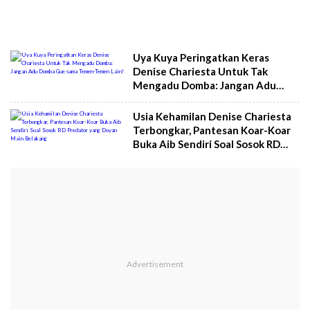
Uya Kuya Peringatkan Keras
Denise Chariesta Untuk Tak
Mengadu Domba: Jangan Adu
Domba Gue sama Temen-Temen
Lain!
Usia Kehamilan Denise Chariesta
Terbongkar, Pantesan Koar-Koar
Buka Aib Sendiri Soal Sosok RD
Predator yang Doyan Main
Belakang