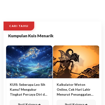
CARI TAHU
Kumpulan Kuis Menarik
KUIS: Seberapa Leo Sih
Kalkulator Weton
Kamu? Mengukur
Online, Cek Hari Lahir
Tingkat Percaya Diri dan
Menurut Penanggalan
Karisma
Jawa
Ikuti Kuisnya ➔
Ikuti Kuisnya ➔