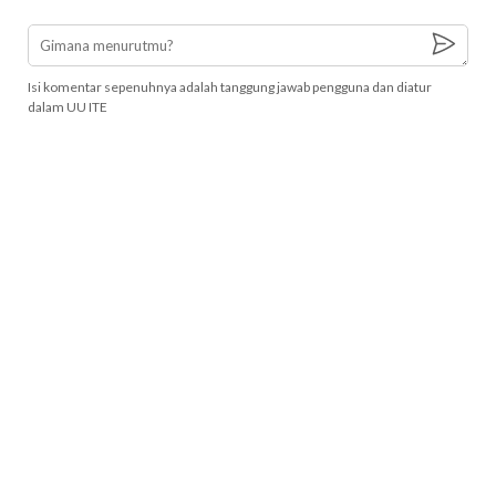
Isi komentar sepenuhnya adalah tanggung jawab pengguna dan diatur
dalam UU ITE