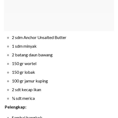
2 sdm Anchor Unsalted Butter
1 sdm minyak
2 batang daun bawang
150 gr wortel
150 gr lobak
100 gr jamur kuping
2 sdt kecap ikan
¼ sdt merica
Pelengkap:
Sambal bangkok