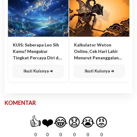
KUIS: Seberapa Leo Sih
Kalkulator Weton
Kamu? Mengukur
Online, Cek Hari Lahir
Tingkat Percaya Diri dan
Menurut Penanggalan
Karisma
Jawa
Ikuti Kuisnya ➔
Ikuti Kuisnya ➔
KOMENTAR
👍
❤️
😂
😧
😭
😡
0
0
0
0
0
0