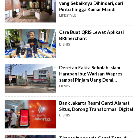
yang Sebaiknya Dihindari, dari
Pintu hingga Kamar Mandi
LIFESTYLE
Cara Buat QRIS Lewat Aplikasi
BRImerchant
BISNIS
Deretan Fakta Sekolah Islam
Harapan Ibu: Warisan Wapres
sampai Pinjam Uang Demi
Lapangan Padel
NEWS
Bank Jakarta Resmi Ganti Alamat
Situs, Dorong Transformasi Digital
BISNIS