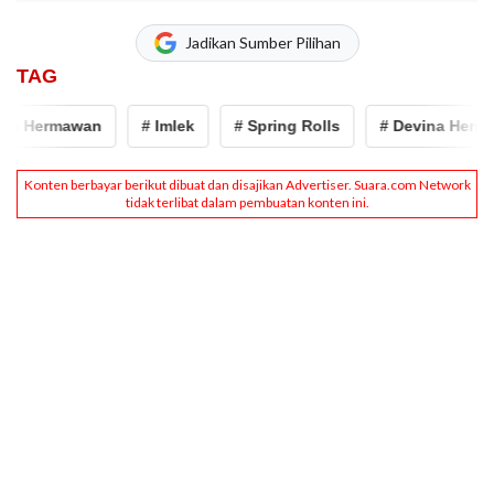
Jadikan Sumber Pilihan
TAG
na Hermawan
# Imlek
# Spring Rolls
# Devina Herma