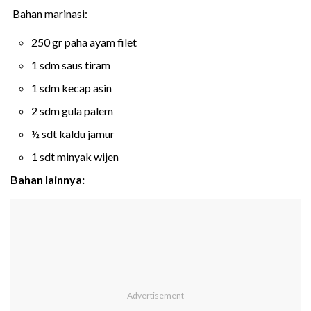
Bahan marinasi:
250 gr paha ayam filet
1 sdm saus tiram
1 sdm kecap asin
2 sdm gula palem
½ sdt kaldu jamur
1 sdt minyak wijen
Bahan lainnya: