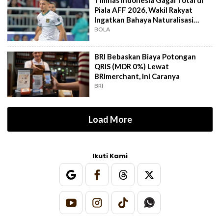
Timnas Indonesia Gagal Total di
Piala AFF 2026, Wakil Rakyat
Ingatkan Bahaya Naturalisasi
Instan
BOLA
BRI Bebaskan Biaya Potongan
QRIS (MDR 0%) Lewat
BRImerchant, Ini Caranya
BRI
Load More
Ikuti Kami