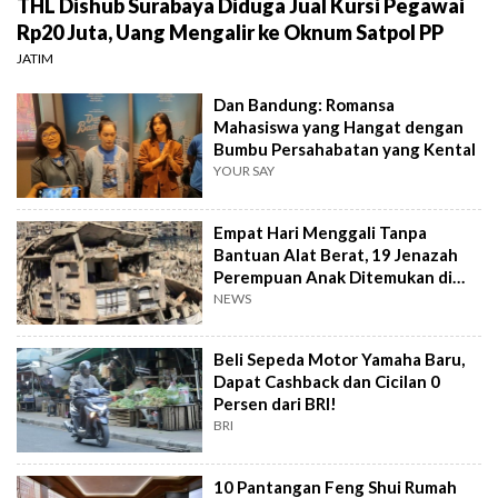
THL Dishub Surabaya Diduga Jual Kursi Pegawai
Rp20 Juta, Uang Mengalir ke Oknum Satpol PP
JATIM
Dan Bandung: Romansa
Mahasiswa yang Hangat dengan
Bumbu Persahabatan yang Kental
YOUR SAY
Empat Hari Menggali Tanpa
Bantuan Alat Berat, 19 Jenazah
Perempuan Anak Ditemukan di
Gaza
NEWS
Beli Sepeda Motor Yamaha Baru,
Dapat Cashback dan Cicilan 0
Persen dari BRI!
BRI
10 Pantangan Feng Shui Rumah