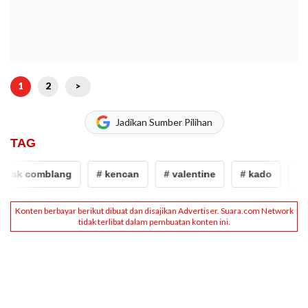
1
2
>
Jadikan Sumber Pilihan
TAG
mak comblang
# kencan
# valentine
# kado
# m