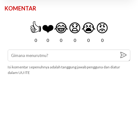
KOMENTAR
👍
❤️
😂
😧
😭
😡
0
0
0
0
0
0
Isi komentar sepenuhnya adalah tanggung jawab pengguna dan diatur
dalam UU ITE