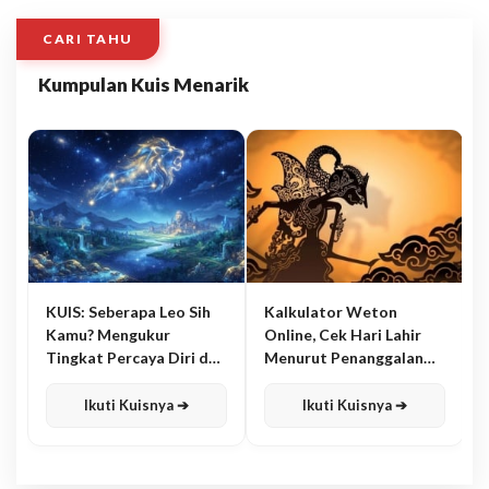
CARI TAHU
Kumpulan Kuis Menarik
KUIS: Seberapa Leo Sih
Kalkulator Weton
Kamu? Mengukur
Online, Cek Hari Lahir
Tingkat Percaya Diri dan
Menurut Penanggalan
Karisma
Jawa
Ikuti Kuisnya ➔
Ikuti Kuisnya ➔