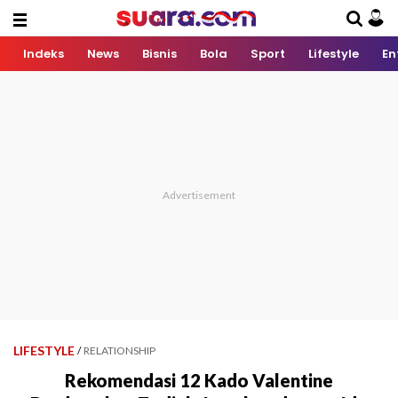
Indeks
News
Bisnis
Bola
Sport
Lifestyle
En
LIFESTYLE
/
RELATIONSHIP
Rekomendasi 12 Kado Valentine