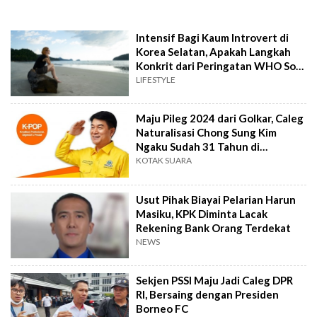
Intensif Bagi Kaum Introvert di
Korea Selatan, Apakah Langkah
Konkrit dari Peringatan WHO Soal
Kesepian?
LIFESTYLE
Maju Pileg 2024 dari Golkar, Caleg
Naturalisasi Chong Sung Kim
Ngaku Sudah 31 Tahun di
Indonesia
KOTAK SUARA
Usut Pihak Biayai Pelarian Harun
Masiku, KPK Diminta Lacak
Rekening Bank Orang Terdekat
NEWS
Sekjen PSSI Maju Jadi Caleg DPR
RI, Bersaing dengan Presiden
Borneo FC