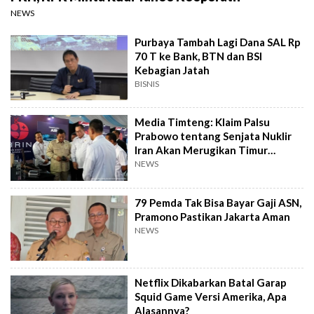
NEWS
Purbaya Tambah Lagi Dana SAL Rp
70 T ke Bank, BTN dan BSI
Kebagian Jatah
BISNIS
Media Timteng: Klaim Palsu
Prabowo tentang Senjata Nuklir
Iran Akan Merugikan Timur
Tengah
NEWS
79 Pemda Tak Bisa Bayar Gaji ASN,
Pramono Pastikan Jakarta Aman
NEWS
Netflix Dikabarkan Batal Garap
Squid Game Versi Amerika, Apa
Alasannya?