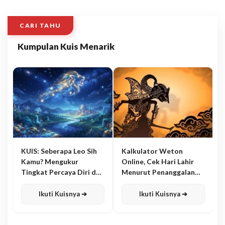
CARI TAHU
Kumpulan Kuis Menarik
KUIS: Seberapa Leo Sih
Kalkulator Weton
Kamu? Mengukur
Online, Cek Hari Lahir
Tingkat Percaya Diri dan
Menurut Penanggalan
Karisma
Jawa
Ikuti Kuisnya ➔
Ikuti Kuisnya ➔