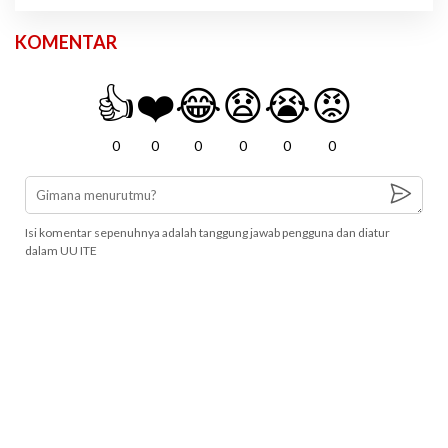
KOMENTAR
👍
❤️
😂
😧
😭
😡
0
0
0
0
0
0
Isi komentar sepenuhnya adalah tanggung jawab pengguna dan diatur
dalam UU ITE