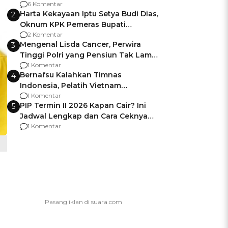
Gagalnya Negara Jamin Keamanan
6 Komentar
Harta Kekayaan Iptu Setya Budi Dias,
2
Oknum KPK Pemeras Bupati
Pemalang
2 Komentar
Mengenal Lisda Cancer, Perwira
3
Tinggi Polri yang Pensiun Tak Lama
Usai Jadi Brigjen
1 Komentar
Bernafsu Kalahkan Timnas
4
Indonesia, Pelatih Vietnam
Berencana Pakai Jimat di Pakansari
1 Komentar
PIP Termin II 2026 Kapan Cair? Ini
5
Jadwal Lengkap dan Cara Ceknya
agar Dana Tidak Hangus!
1 Komentar