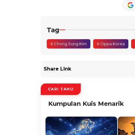
Tag
# Chong Sung Kim
# Oppa Korea
Share Link
CARI TAHU
Kumpulan Kuis Menarik