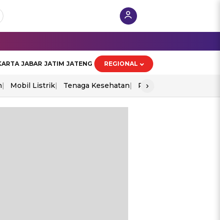
KARTA
JABAR
JATIM
JATENG
REGIONAL
›
n
Mobil Listrik
Tenaga Kesehatan
Perang As-Iran
Ekon