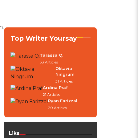
n.
Top Writer Yoursay
Tarassa Q.
33 Articles
Oktavia
Ningrum
31 Articles
Ardina Praf
21 Articles
Ryan Farizzal
20 Articles
Liks