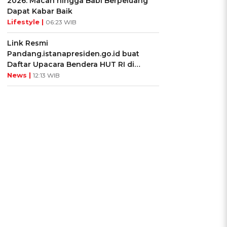
2026: Macan hingga Babi Berpeluang
Dapat Kabar Baik
Lifestyle |
06:23 WIB
Link Resmi
Pandang.istanapresiden.go.id buat
Daftar Upacara Bendera HUT RI di
Istana Negara
News |
12:13 WIB