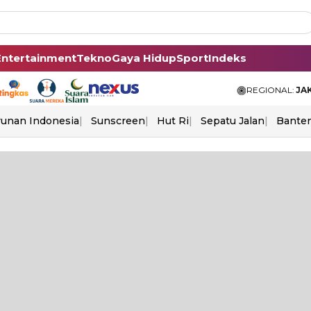
Entertainment
Tekno
Gaya Hidup
Sport
Indeks
REGIONAL:
JA
unan Indonesia
Sunscreen
Hut Ri
Sepatu Jalan
Bante