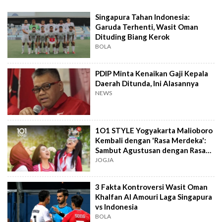
Singapura Tahan Indonesia:
Garuda Terhenti, Wasit Oman
Dituding Biang Kerok
BOLA
PDIP Minta Kenaikan Gaji Kepala
Daerah Ditunda, Ini Alasannya
NEWS
1O1 STYLE Yogyakarta Malioboro
Kembali dengan 'Rasa Merdeka':
Sambut Agustusan dengan Rasa
dan Tawa
JOGJA
3 Fakta Kontroversi Wasit Oman
Khalfan Al Amouri Laga Singapura
vs Indonesia
BOLA