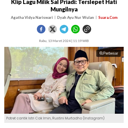
Klip Lagu Milik Sal Priadi: Terslepet Hati
Mungilnya
Agatha Vidya Nariswari
Dyah Ayu Nur Wulan
Suara.Com
Rabu, 13 Maret 2024 | 11:19 WIB
Perbesar
Potret cantik Istri Cak Imin, Rustini Murtadho (Instagram)