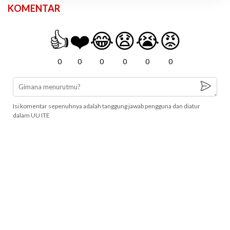
KOMENTAR
👍
❤️
😂
😧
😭
😡
0
0
0
0
0
0
Isi komentar sepenuhnya adalah tanggung jawab pengguna dan diatur
dalam UU ITE