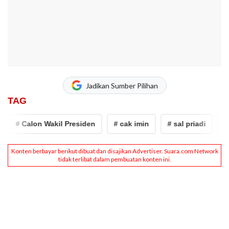
Jadikan Sumber Pilihan
TAG
# Calon Wakil Presiden
# cak imin
# sal priadi
# C