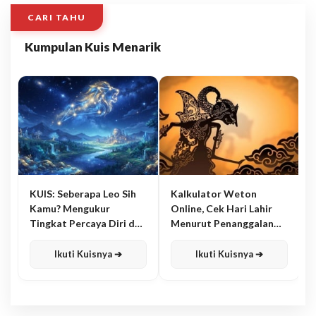
CARI TAHU
Kumpulan Kuis Menarik
KUIS: Seberapa Leo Sih
Kalkulator Weton
Kamu? Mengukur
Online, Cek Hari Lahir
Tingkat Percaya Diri dan
Menurut Penanggalan
Karisma
Jawa
Ikuti Kuisnya ➔
Ikuti Kuisnya ➔