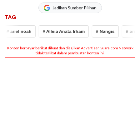
Jadikan Sumber Pilihan
TAG
# ariel noah
# Alleia Anata Irham
# Nangis
# ariel 