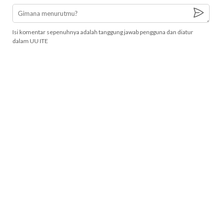
Isi komentar sepenuhnya adalah tanggung jawab pengguna dan diatur
dalam UU ITE