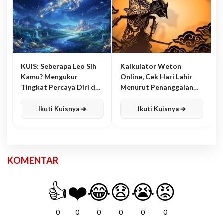
KUIS: Seberapa Leo Sih
Kalkulator Weton
Kamu? Mengukur
Online, Cek Hari Lahir
Tingkat Percaya Diri dan
Menurut Penanggalan
Karisma
Jawa
Ikuti Kuisnya ➔
Ikuti Kuisnya ➔
KOMENTAR
👍
❤️
😂
😧
😭
😡
0
0
0
0
0
0