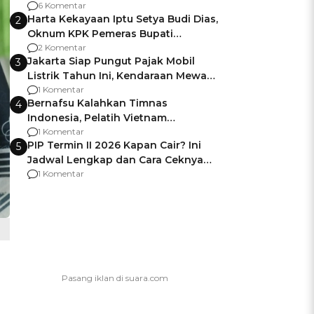
Gagalnya Negara Jamin Keamanan
6 Komentar
Harta Kekayaan Iptu Setya Budi Dias,
2
Oknum KPK Pemeras Bupati
Pemalang
2 Komentar
Jakarta Siap Pungut Pajak Mobil
3
Listrik Tahun Ini, Kendaraan Mewah
Kena hingga 75% PKB
1 Komentar
Bernafsu Kalahkan Timnas
4
Indonesia, Pelatih Vietnam
Berencana Pakai Jimat di Pakansari
1 Komentar
PIP Termin II 2026 Kapan Cair? Ini
5
Jadwal Lengkap dan Cara Ceknya
agar Dana Tidak Hangus!
1 Komentar