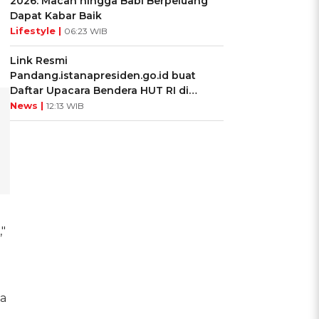
2026: Macan hingga Babi Berpeluang
Dapat Kabar Baik
Lifestyle |
06:23 WIB
Link Resmi
Pandang.istanapresiden.go.id buat
Daftar Upacara Bendera HUT RI di
Istana Negara
News |
12:13 WIB
"
a