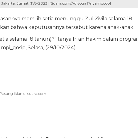
an, Jakarta, Jumat (11/8/2023) [Suara.com/Adiyoga Priyambodo]
lasannya memilih setia menunggu Zul Zivila selama 18
akan bahwa keputusannya tersebut karena anak-anak.
ia selama 18 tahun)?" tanya Irfan Hakim dalam progra
mpi_gosip, Selasa, (29/10/2024).