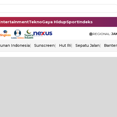
Entertainment
Tekno
Gaya Hidup
Sport
Indeks
REGIONAL:
JA
unan Indonesia
Sunscreen
Hut Ri
Sepatu Jalan
Bante