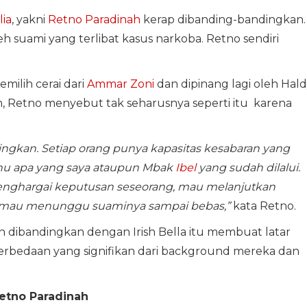
lia
, yakni
Retno Paradinah
kerap dibanding-bandingkan.
h suami yang terlibat kasus narkoba. Retno sendiri
milih cerai dari
Ammar Zoni
dan dipinang lagi oleh Hal
an, Retno menyebut tak seharusnya seperti itu karena
ingkan. Setiap orang punya kapasitas kesabaran yang
hu apa yang saya ataupun Mbak
Ibel
yang sudah dilalui.
menghargai keputusan seseorang, mau melanjutkan
n mau menunggu suaminya sampai bebas,”
kata Retno.
 dibandingkan dengan Irish Bella itu membuat latar
perbedaan yang signifikan dari background mereka dan
Retno Paradinah