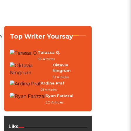
Top Writer Yoursay
dy
Tarassa Q.
33 Articles
Oktavia
Ningrum
31 Articles
Ardina Praf
21 Articles
Ryan Farizzal
20 Articles
Liks