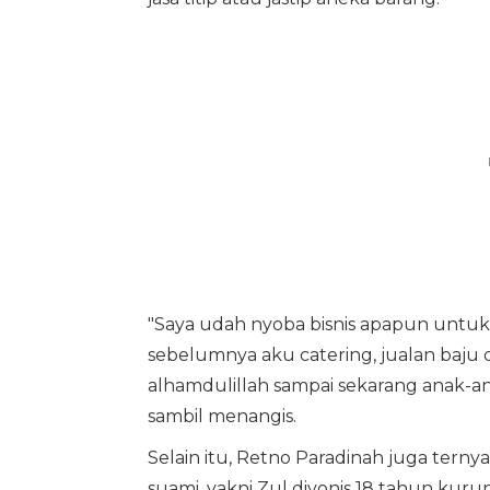
"Saya udah nyoba bisnis apapun untu
sebelumnya aku catering, jualan baju 
alhamdulillah sampai sekarang anak-a
sambil menangis.
Selain itu, Retno Paradinah juga tern
suami, yakni Zul divonis 18 tahun kuru