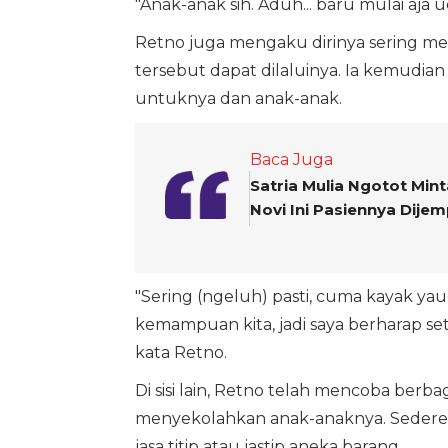
"Anak-anak sih. Aduh... baru mulai aja 
Retno juga mengaku dirinya sering me
tersebut dapat dilaluinya. Ia kemudian b
untuknya dan anak-anak.
Baca Juga
Satria Mulia Ngotot Mint
Novi Ini Pasiennya Dije
"Sering (ngeluh) pasti, cuma kayak yaud
kemampuan kita, jadi saya berharap set
kata Retno.
Di sisi lain, Retno telah mencoba be
menyekolahkan anak-anaknya. Sederet 
jasa titip atau jastip aneka barang.