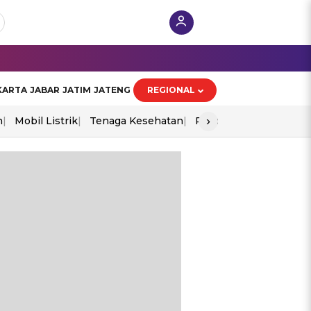
KARTA
JABAR
JATIM
JATENG
REGIONAL
›
n
Mobil Listrik
Tenaga Kesehatan
Piala Aff 2026
Ekono