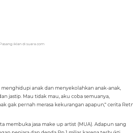
k menghidupi anak dan menyekolahkan anak-anak,
dan jastip. Mau tidak mau, aku coba semuanya,
nak gak pernah merasa kekurangan apapun," cerita Ret
yata membuka jasa make up artist (MUA). Adapun sang
ngan penjara dan denda Rp 1 miliar karena terbukti