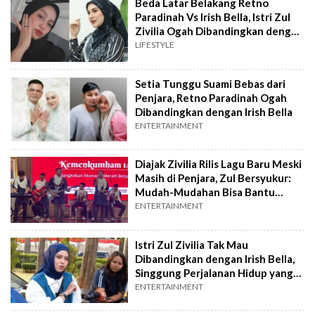
Beda Latar Belakang Retno
Paradinah Vs Irish Bella, Istri Zul
Zivilia Ogah Dibandingkan dengan
Ibel
LIFESTYLE
Setia Tunggu Suami Bebas dari
Penjara, Retno Paradinah Ogah
Dibandingkan dengan Irish Bella
ENTERTAINMENT
Diajak Zivilia Rilis Lagu Baru Meski
Masih di Penjara, Zul Bersyukur:
Mudah-Mudahan Bisa Bantu
Keluarga Saya
ENTERTAINMENT
Istri Zul Zivilia Tak Mau
Dibandingkan dengan Irish Bella,
Singgung Perjalanan Hidup yang
Berbeda
ENTERTAINMENT