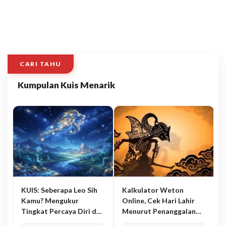
CARI TAHU
Kumpulan Kuis Menarik
KUIS: Seberapa Leo Sih
Kalkulator Weton
Kamu? Mengukur
Online, Cek Hari Lahir
Tingkat Percaya Diri dan
Menurut Penanggalan
Karisma
Jawa