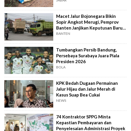
JABAR
Macet Jalur Bojonegara Bikin
Sopir Angkot Merugi, Pemprov
Banten Janjikan Keputusan Baru 4
Hari Lagi
BANTEN
Tumbangkan Persib Bandung,
Persebaya Surabaya Juara Piala
Presiden 2026
BOLA
KPK Bedah Dugaan Permainan
Jalur Hijau dan Jalur Merah di
Kasus Suap Bea Cukai
NEWS
74 Kontraktor SPPG Minta
Kepastian Pembayaran dan
Penyelesaian Administrasi Proyek