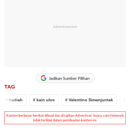
Jadikan Sumber Pilihan
TAG
# hadiah
# kain ulos
# Valentino Simanjuntak
# vale