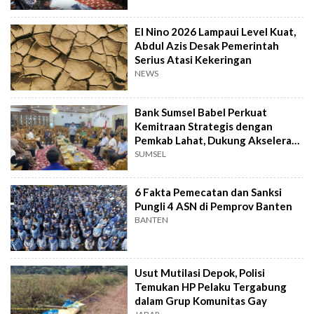
El Nino 2026 Lampaui Level Kuat,
Abdul Azis Desak Pemerintah
Serius Atasi Kekeringan
NEWS
Bank Sumsel Babel Perkuat
Kemitraan Strategis dengan
Pemkab Lahat, Dukung Akselerasi
Ekonomi Daerah
SUMSEL
6 Fakta Pemecatan dan Sanksi
Pungli 4 ASN di Pemprov Banten
BANTEN
Usut Mutilasi Depok, Polisi
Temukan HP Pelaku Tergabung
dalam Grup Komunitas Gay