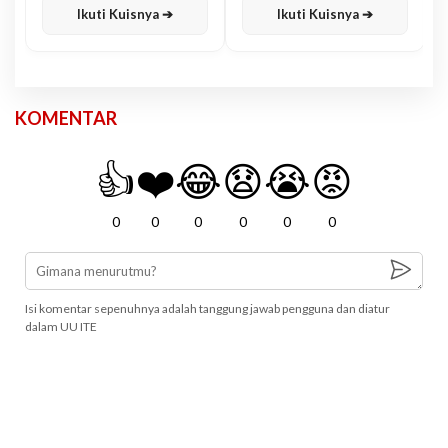
Ikuti Kuisnya ➔
Ikuti Kuisnya ➔
KOMENTAR
👍
❤️
😂
😧
😭
😡
0
0
0
0
0
0
Isi komentar sepenuhnya adalah tanggung jawab pengguna dan diatur
dalam UU ITE