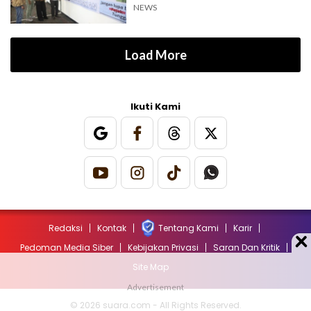
NEWS
Load More
Ikuti Kami
Redaksi
Kontak
Tentang Kami
Karir
Pedoman Media Siber
Kebijakan Privasi
Saran Dan Kritik
Site Map
© 2026 suara.com - All Rights Reserved.