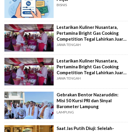
BISNIS
Lestarikan Kuliner Nusantara,
Pertamina Bright Gas Cooking
Competition Tegal Lahirkan Juara
Baru
JAWA TENGAH
Lestarikan Kuliner Nusantara,
Pertamina Bright Gas Cooking
Competition Tegal Lahirkan Juara
Baru
JAWA TENGAH
Gebrakan Bentor Nazaruddin:
Misi 50 Kursi PRI dan Sinyal
Barometer Lampung
LAMPUNG
Saat Jas Putih Diuji: Selelah-