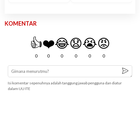
KOMENTAR
👍
❤️
😂
😧
😭
😡
0
0
0
0
0
0
Isi komentar sepenuhnya adalah tanggung jawab pengguna dan diatur
dalam UU ITE