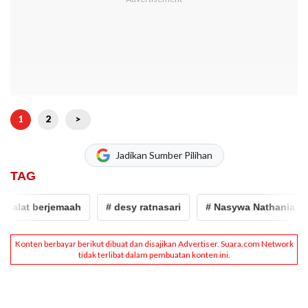
1
2
>
Jadikan Sumber Pilihan
TAG
lat berjemaah
# desy ratnasari
# Nasywa Nathania Hamza