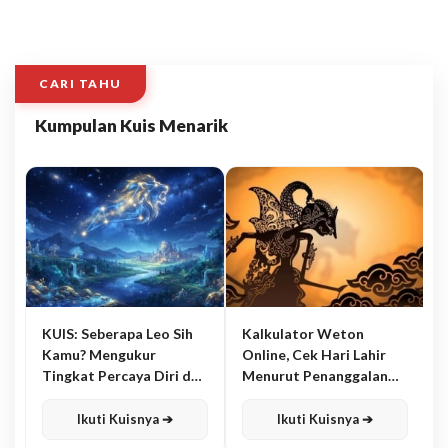
CARI TAHU
Kumpulan Kuis Menarik
KUIS: Seberapa Leo Sih
Kalkulator Weton
Kamu? Mengukur
Online, Cek Hari Lahir
Tingkat Percaya Diri dan
Menurut Penanggalan
Karisma
Jawa
Ikuti Kuisnya ➔
Ikuti Kuisnya ➔