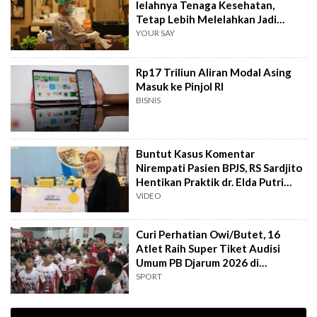
lelahnya Tenaga Kesehatan,
Tetap Lebih Melelahkan Jadi
Pasien
YOUR SAY
Rp17 Triliun Aliran Modal Asing
Masuk ke Pinjol RI
BISNIS
Buntut Kasus Komentar
Nirempati Pasien BPJS, RS Sardjito
Hentikan Praktik dr. Elda Putri
Rahard
VIDEO
Curi Perhatian Owi/Butet, 16
Atlet Raih Super Tiket Audisi
Umum PB Djarum 2026 di
Makassar
SPORT