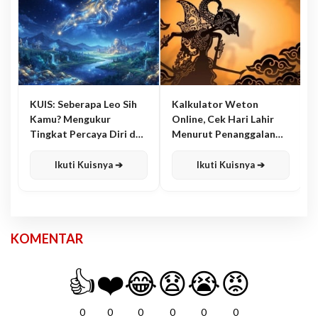
KUIS: Seberapa Leo Sih
Kalkulator Weton
Kamu? Mengukur
Online, Cek Hari Lahir
Tingkat Percaya Diri dan
Menurut Penanggalan
Karisma
Jawa
Ikuti Kuisnya ➔
Ikuti Kuisnya ➔
KOMENTAR
👍
❤️
😂
😧
😭
😡
0
0
0
0
0
0