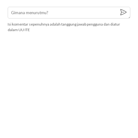
Isi komentar sepenuhnya adalah tanggung jawab pengguna dan diatur
dalam UU ITE