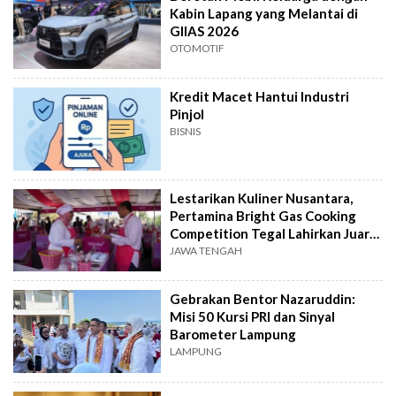
Kabin Lapang yang Melantai di
GIIAS 2026
OTOMOTIF
Kredit Macet Hantui Industri
Pinjol
BISNIS
Lestarikan Kuliner Nusantara,
Pertamina Bright Gas Cooking
Competition Tegal Lahirkan Juara
Baru
JAWA TENGAH
Gebrakan Bentor Nazaruddin:
Misi 50 Kursi PRI dan Sinyal
Barometer Lampung
LAMPUNG