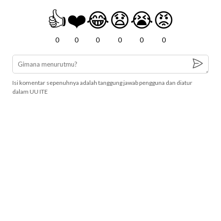
👍
❤️
😂
😧
😭
😡
0
0
0
0
0
0
Isi komentar sepenuhnya adalah tanggung jawab pengguna dan diatur
dalam UU ITE