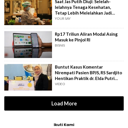
Saat Jas Putih Diuji: Selelah-
lelahnya Tenaga Kesehatan,
Tetap Lebih Melelahkan Jadi
Pasien
YOUR SAY
Rp17 Triliun Aliran Modal Asing
Masuk ke Pinjol RI
BISNIS
Buntut Kasus Komentar
Nirempati Pasien BPJS, RS Sardjito
Hentikan Praktik dr. Elda Putri
Rahard
VIDEO
Load More
Ikuti Kami