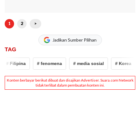
1
2
>
Jadikan Sumber Pilihan
TAG
# Filipina
# fenomena
# media sosial
# Korea
#