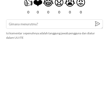
👍
❤️
😂
😧
😭
😡
0
0
0
0
0
0
Isi komentar sepenuhnya adalah tanggung jawab pengguna dan diatur
dalam UU ITE