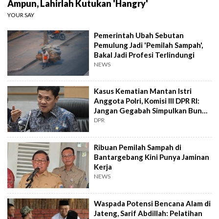
Ampun, Lahirlah Kutukan 'Hangry'
YOUR SAY
Pemerintah Ubah Sebutan
Pemulung Jadi 'Pemilah Sampah',
Bakal Jadi Profesi Terlindungi
NEWS
Kasus Kematian Mantan Istri
Anggota Polri, Komisi III DPR RI:
Jangan Gegabah Simpulkan Bunuh
Diri
DPR
Ribuan Pemilah Sampah di
Bantargebang Kini Punya Jaminan
Kerja
NEWS
Waspada Potensi Bencana Alam di
Jateng, Sarif Abdillah: Pelatihan