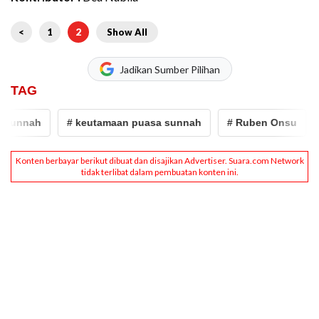
<
1
2
Show All
Jadikan Sumber Pilihan
TAG
sunnah
# keutamaan puasa sunnah
# Ruben Onsu
#