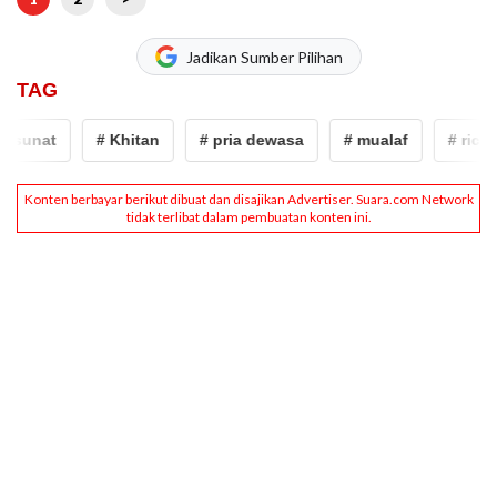
Jadikan Sumber Pilihan
TAG
sunat
# Khitan
# pria dewasa
# mualaf
# richard