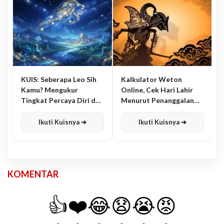
KUIS: Seberapa Leo Sih
Kalkulator Weton
Kamu? Mengukur
Online, Cek Hari Lahir
Tingkat Percaya Diri dan
Menurut Penanggalan
Karisma
Jawa
Ikuti Kuisnya ➔
Ikuti Kuisnya ➔
KOMENTAR
👍
❤️
😂
😧
😭
😡