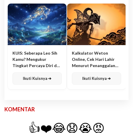
KUIS: Seberapa Leo Sih
Kalkulator Weton
Kamu? Mengukur
Online, Cek Hari Lahir
Tingkat Percaya Diri dan
Menurut Penanggalan
Karisma
Jawa
Ikuti Kuisnya ➔
Ikuti Kuisnya ➔
KOMENTAR
👍
❤️
😂
😧
😭
😡