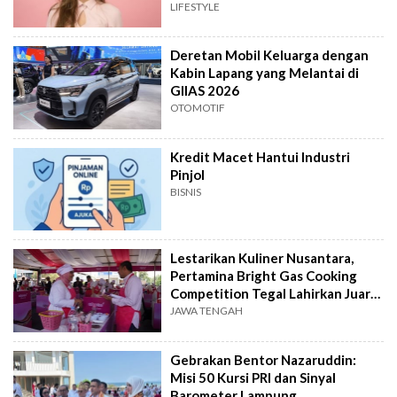
LIFESTYLE
Deretan Mobil Keluarga dengan
Kabin Lapang yang Melantai di
GIIAS 2026
OTOMOTIF
Kredit Macet Hantui Industri
Pinjol
BISNIS
Lestarikan Kuliner Nusantara,
Pertamina Bright Gas Cooking
Competition Tegal Lahirkan Juara
Baru
JAWA TENGAH
Gebrakan Bentor Nazaruddin:
Misi 50 Kursi PRI dan Sinyal
Barometer Lampung