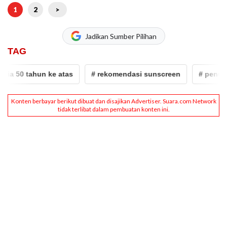
1
2
>
Jadikan Sumber Pilihan
TAG
 50 tahun ke atas
# rekomendasi sunscreen
# penuaan