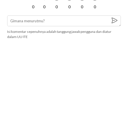
0
0
0
0
0
0
Isi komentar sepenuhnya adalah tanggung jawab pengguna dan diatur
dalam UU ITE