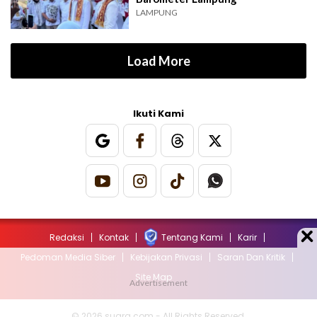
LAMPUNG
Load More
Ikuti Kami
Redaksi
Kontak
Tentang Kami
Karir
Pedoman Media Siber
Kebijakan Privasi
Saran Dan Kritik
Site Map
© 2026 suara.com - All Rights Reserved.