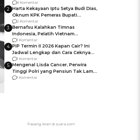
Gagalnya Negara Jamin Keamanan
6 Komentar
Harta Kekayaan Iptu Setya Budi Dias,
2
Oknum KPK Pemeras Bupati
Pemalang
2 Komentar
Bernafsu Kalahkan Timnas
3
Indonesia, Pelatih Vietnam
Berencana Pakai Jimat di Pakansari
1 Komentar
PIP Termin II 2026 Kapan Cair? Ini
4
Jadwal Lengkap dan Cara Ceknya
agar Dana Tidak Hangus!
1 Komentar
Mengenal Lisda Cancer, Perwira
5
Tinggi Polri yang Pensiun Tak Lama
Usai Jadi Brigjen
1 Komentar