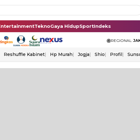
Entertainment
Tekno
Gaya Hidup
Sport
Indeks
REGIONAL:
JA
Reshuffle Kabinet
Hp Murah
Jogja
Shio
Profil
Suns