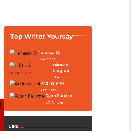
n
Top Writer Yoursay
Tarassa Q.
33 Articles
Oktavia
Ningrum
31 Articles
Ardina Praf
21 Articles
Ryan Farizzal
20 Articles
Liks