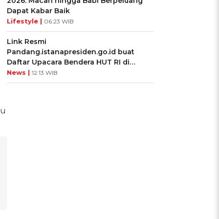
2026: Macan hingga Babi Berpeluang
Dapat Kabar Baik
Lifestyle |
06:23 WIB
Link Resmi
Pandang.istanapresiden.go.id buat
Daftar Upacara Bendera HUT RI di
Istana Negara
News |
12:13 WIB
tu