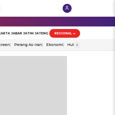
KARTA
JABAR
JATIM
JATENG
REGIONAL
›
creen
Perang As-Iran
Ekonomi
Hut Ri