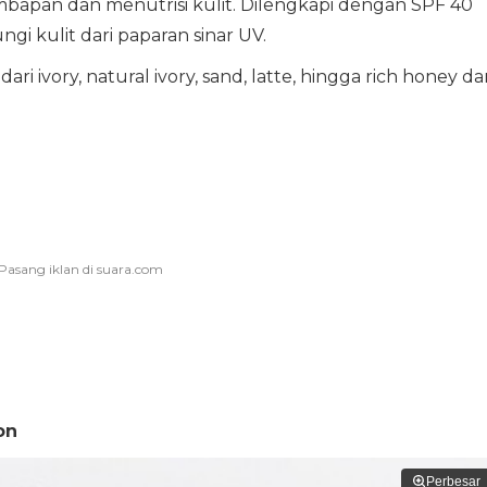
apan dan menutrisi kulit. Dilengkapi dengan SPF 40
i kulit dari paparan sinar UV.
i ivory, natural ivory, sand, latte, hingga rich honey da
on
Perbesar