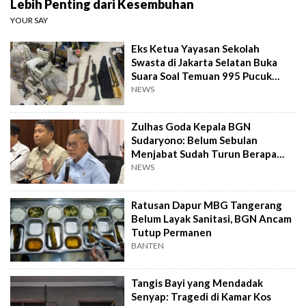
Lebih Penting dari Kesembuhan
YOUR SAY
Eks Ketua Yayasan Sekolah
Swasta di Jakarta Selatan Buka
Suara Soal Temuan 995 Pucuk
Senjata Api
NEWS
Zulhas Goda Kepala BGN
Sudaryono: Belum Sebulan
Menjabat Sudah Turun Berapa
Kilo?
NEWS
Ratusan Dapur MBG Tangerang
Belum Layak Sanitasi, BGN Ancam
Tutup Permanen
BANTEN
Tangis Bayi yang Mendadak
Senyap: Tragedi di Kamar Kos