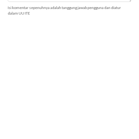
Isi komentar sepenuhnya adalah tanggung jawab pengguna dan diatur
dalam UU ITE