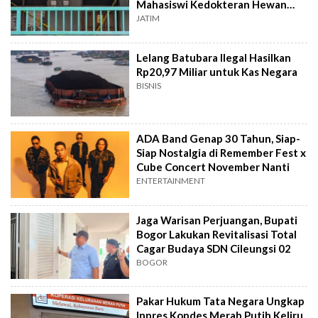
Mahasiswi Kedokteran Hewan
Surabaya
JATIM
Lelang Batubara Ilegal Hasilkan
Rp20,97 Miliar untuk Kas Negara
BISNIS
ADA Band Genap 30 Tahun, Siap-
Siap Nostalgia di Remember Fest x
Cube Concert November Nanti
ENTERTAINMENT
Jaga Warisan Perjuangan, Bupati
Bogor Lakukan Revitalisasi Total
Cagar Budaya SDN Cileungsi 02
BOGOR
Pakar Hukum Tata Negara Ungkap
Inpres Kopdes Merah Putih Keliru