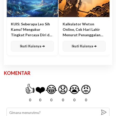
KUIS: Seberapa Leo Sih
Kalkulator Weton
Kamu? Mengukur
Online, Cek Hari Lahir
Tingkat Percaya Diri dan
Menurut Penanggalan
Karisma
Jawa
Ikuti Kuisnya ➔
Ikuti Kuisnya ➔
KOMENTAR
👍
❤️
😂
😧
😭
😡
0
0
0
0
0
0