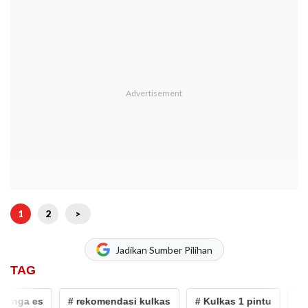
1
2
>
Jadikan Sumber Pilihan
TAG
unga es
# rekomendasi kulkas
# Kulkas 1 pintu
# ku