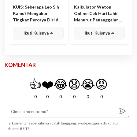
KUIS: Seberapa Leo Sih
Kalkulator Weton
Kamu? Mengukur
Online, Cek Hari Lahir
Tingkat Percaya Diri dan
Menurut Penanggalan
Karisma
Jawa
Ikuti Kuisnya ➔
Ikuti Kuisnya ➔
KOMENTAR
👍
❤️
😂
😧
😭
😡
0
0
0
0
0
0
Isi komentar sepenuhnya adalah tanggung jawab pengguna dan diatur
dalam UU ITE