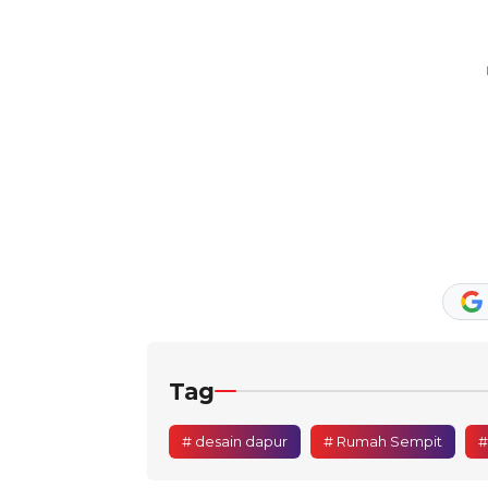
Tag
# desain dapur
# Rumah Sempit
#