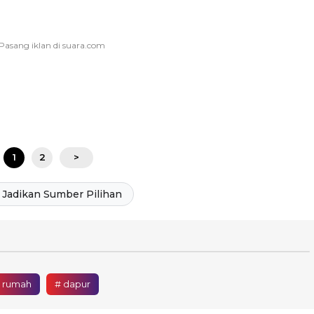
1
2
>
Jadikan Sumber Pilihan
 rumah
# dapur