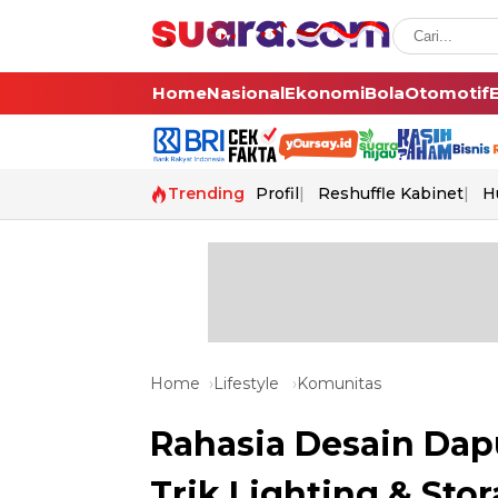
Home
Nasional
Ekonomi
Bola
Otomotif
Trending
Profil
Reshuffle Kabinet
H
Home
Lifestyle
Komunitas
Rahasia Desain Da
Trik Lighting & Sto