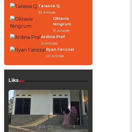
Tarassa Q.
33 Articles
Oktavia
Ningrum
31 Articles
Ardina Praf
21 Articles
Ryan Farizzal
20 Articles
Liks