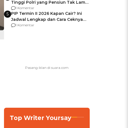
Tinggi Polri yang Pensiun Tak Lama
Usai Jadi Brigjen
1 Komentar
PIP Termin II 2026 Kapan Cair? Ini
5
Jadwal Lengkap dan Cara Ceknya
agar Dana Tidak Hangus!
1 Komentar
Top Writer Yoursay