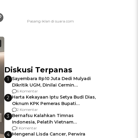
Diskusi Terpanas
Sayembara Rp10 Juta Dedi Mulyadi
1
Dikritik UGM, Dinilai Cermin
Gagalnya Negara Jamin Keamanan
6 Komentar
Harta Kekayaan Iptu Setya Budi Dias,
2
Oknum KPK Pemeras Bupati
Pemalang
2 Komentar
Bernafsu Kalahkan Timnas
3
Indonesia, Pelatih Vietnam
Berencana Pakai Jimat di Pakansari
1 Komentar
Mengenal Lisda Cancer, Perwira
4