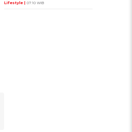
Lifestyle |
07:10 WIB