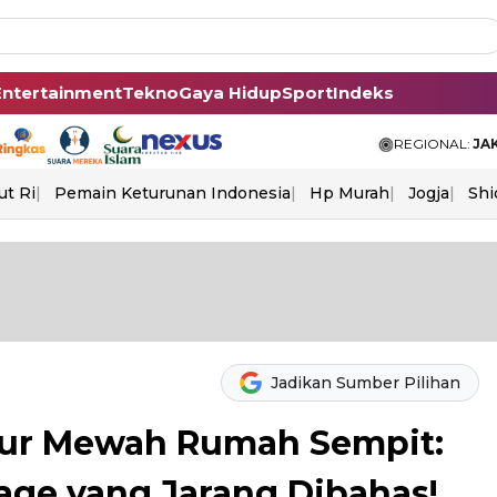
Entertainment
Tekno
Gaya Hidup
Sport
Indeks
REGIONAL:
JA
ut Ri
Pemain Keturunan Indonesia
Hp Murah
Jogja
Shi
Jadikan Sumber Pilihan
pur Mewah Rumah Sempit:
rage yang Jarang Dibahas!