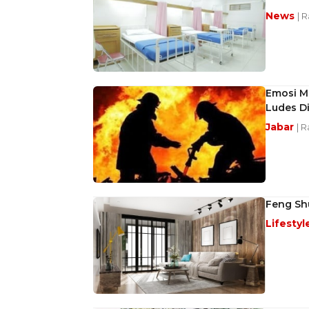
News
| 
Emosi M
Ludes Di
Jabar
| 
Feng Sh
Lifestyl