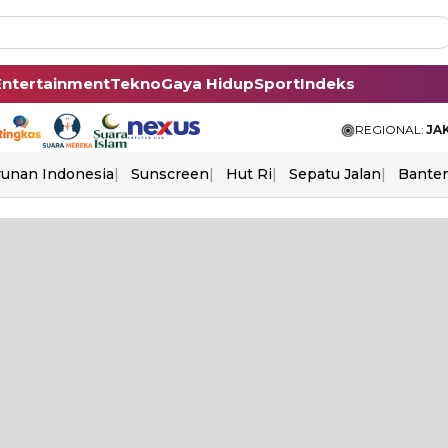
Entertainment
Tekno
Gaya Hidup
Sport
Indeks
REGIONAL:
JA
unan Indonesia
Sunscreen
Hut Ri
Sepatu Jalan
Bante