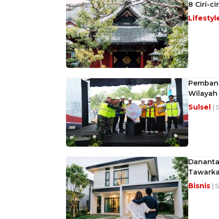
8 Ciri-
Lifestyl
Pembang
Wilayah
Sulsel
| 
Dananta
Tawarka
Bisnis
| 