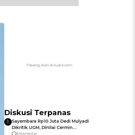
Diskusi Terpanas
Sayembara Rp10 Juta Dedi Mulyadi
1
Dikritik UGM, Dinilai Cermin
Gagalnya Negara Jamin Keamanan
6 Komentar