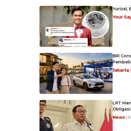
Yurizal,
Your Sa
BRI Con
Pembeli
Jakarta
LRT Man
Obligasi
News
| 