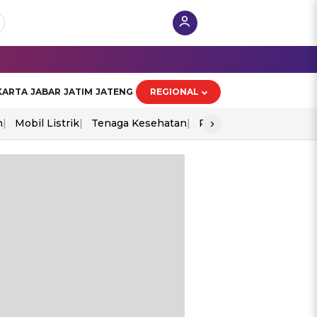
KARTA
JABAR
JATIM
JATENG
REGIONAL
›
n
Mobil Listrik
Tenaga Kesehatan
Perang As-Iran
Ekon