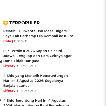
TERPOPULER
Pelatih FC Twente Usir Mees Hilgers:
Saya Tak Berharap Dia Kembali ke Klub!
Bola |
17:39 WIB
PIP Termin II 2026 Kapan Cair? Ini
Jadwal Lengkap dan Cara Ceknya agar
Dana Tidak Hangus!
ni
Lifestyle |
07:36 WIB
4 Shio yang Menarik Keberuntungan
Hari Ini 5 Agustus 2026: Segalanya
Berjalan Lancar
Lifestyle |
06:37 WIB
h
4 Shio Beruntung Hari Ini 4 Agustus
2026: Macan hingga Babi Berpeluang