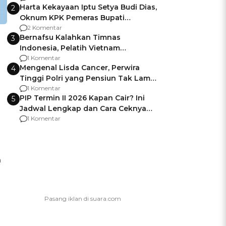
Harta Kekayaan Iptu Setya Budi Dias,
2
Oknum KPK Pemeras Bupati
Pemalang
2 Komentar
Bernafsu Kalahkan Timnas
3
Indonesia, Pelatih Vietnam
Berencana Pakai Jimat di Pakansari
1 Komentar
Mengenal Lisda Cancer, Perwira
4
Tinggi Polri yang Pensiun Tak Lama
Usai Jadi Brigjen
1 Komentar
PIP Termin II 2026 Kapan Cair? Ini
5
Jadwal Lengkap dan Cara Ceknya
agar Dana Tidak Hangus!
1 Komentar
a