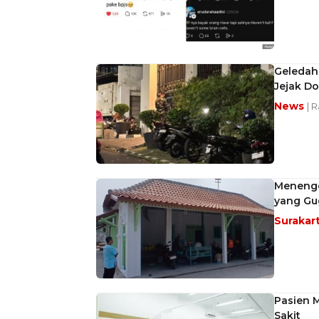
Geledah
Jejak Do
News
| 
Menengo
yang Gu
Surakar
Pasien 
Sakit