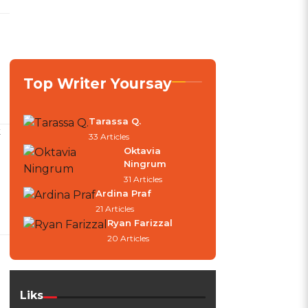
Top Writer Yoursay
Tarassa Q.
k
33 Articles
Oktavia
Ningrum
31 Articles
Ardina Praf
21 Articles
Ryan Farizzal
20 Articles
Liks