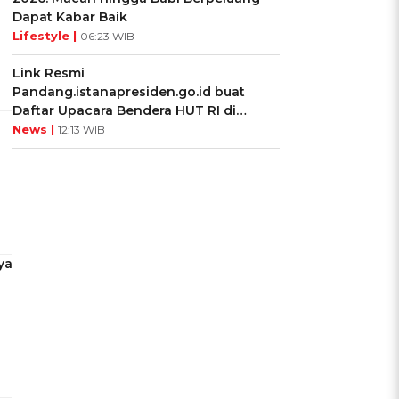
Dapat Kabar Baik
Lifestyle |
06:23 WIB
Link Resmi
Pandang.istanapresiden.go.id buat
Daftar Upacara Bendera HUT RI di
Istana Negara
News |
12:13 WIB
ya