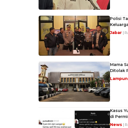
Polisi 
Keluarg
Jabar
| 
Mama Sa
Ditolak 
Lampu
Kasus Yu
di Perm
News
| 