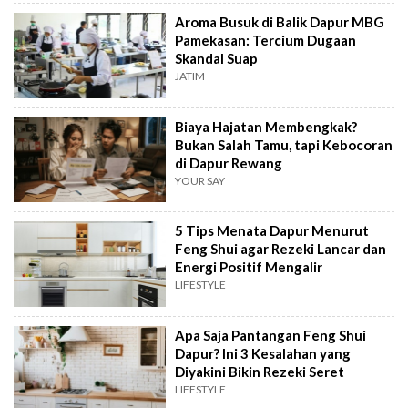
Aroma Busuk di Balik Dapur MBG
Pamekasan: Tercium Dugaan
Skandal Suap
JATIM
Biaya Hajatan Membengkak?
Bukan Salah Tamu, tapi Kebocoran
di Dapur Rewang
YOUR SAY
5 Tips Menata Dapur Menurut
Feng Shui agar Rezeki Lancar dan
Energi Positif Mengalir
LIFESTYLE
Apa Saja Pantangan Feng Shui
Dapur? Ini 3 Kesalahan yang
Diyakini Bikin Rezeki Seret
LIFESTYLE