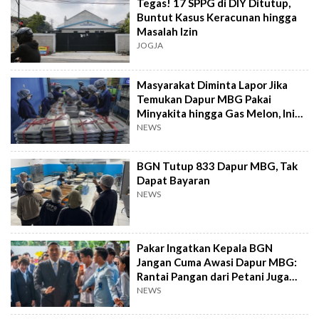
Tegas! 17 SPPG di DIY Ditutup,
Buntut Kasus Keracunan hingga
Masalah Izin
JOGJA
Masyarakat Diminta Lapor Jika
Temukan Dapur MBG Pakai
Minyakita hingga Gas Melon, Ini
Sanksinya!
NEWS
BGN Tutup 833 Dapur MBG, Tak
Dapat Bayaran
NEWS
Pakar Ingatkan Kepala BGN
Jangan Cuma Awasi Dapur MBG:
Rantai Pangan dari Petani Juga
Harus Dijaga
NEWS