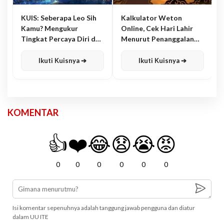
KUIS: Seberapa Leo Sih
Kalkulator Weton
Kamu? Mengukur
Online, Cek Hari Lahir
Tingkat Percaya Diri dan
Menurut Penanggalan
Karisma
Jawa
Ikuti Kuisnya ➔
Ikuti Kuisnya ➔
KOMENTAR
👍
❤️
😂
😧
😭
😡
0
0
0
0
0
0
Isi komentar sepenuhnya adalah tanggung jawab pengguna dan diatur
dalam UU ITE