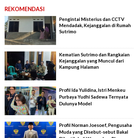
REKOMENDASI
Pengintai Misterius dan CCTV
Mendadak, Kejanggalan di Rumah
Sutrimo
Kematian Sutrimo dan Rangkaian
Kejanggalan yang Muncul dari
Kampung Halaman
Profil Ida Yulidina, Istri Menkeu
Purbaya Yudhi Sadewa Ternyata
Dulunya Model
Profil Norman Joesoef, Pengusaha
Muda yang Disebut-sebut Bakal