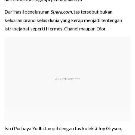
Dari hasil penelusuran
Suara.com
, tas tersebut bukan
keluaran brand kelas dunia yang kerap menjadi tentengan
istri pejabat seperti Hermes, Chanel maupun Dior.
Istri Purbaya Yudhi tampil dengan tas koleksi Joy Gryson,