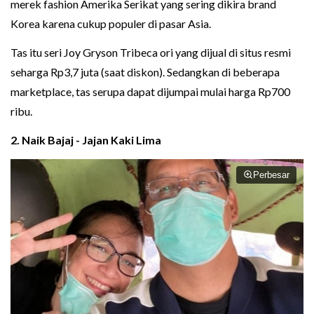
merek fashion Amerika Serikat yang sering dikira brand
Korea karena cukup populer di pasar Asia.
Tas itu seri Joy Gryson Tribeca ori yang dijual di situs resmi
seharga Rp3,7 juta (saat diskon). Sedangkan di beberapa
marketplace, tas serupa dapat dijumpai mulai harga Rp700
ribu.
2. Naik Bajaj - Jajan Kaki Lima
Perbesar