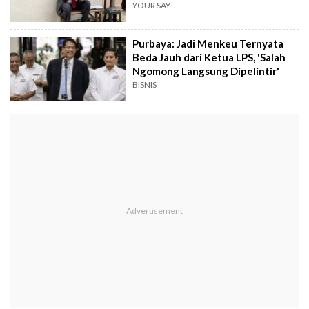
Lele
YOUR SAY
Purbaya: Jadi Menkeu Ternyata
Beda Jauh dari Ketua LPS, 'Salah
Ngomong Langsung Dipelintir'
BISNIS