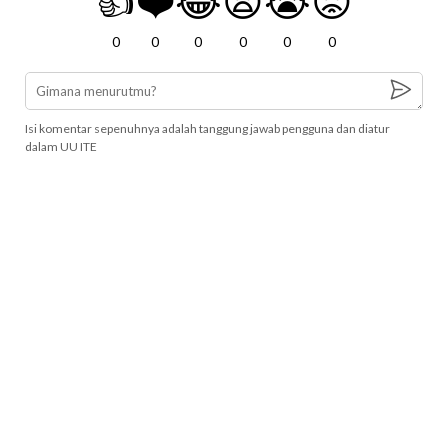
👍
❤️
😂
😧
😭
😡
0
0
0
0
0
0
Isi komentar sepenuhnya adalah tanggung jawab pengguna dan diatur
dalam UU ITE