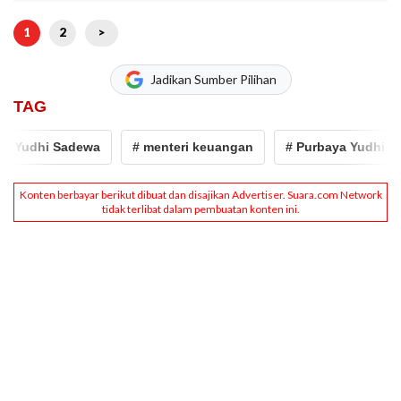
1
2
>
Jadikan Sumber Pilihan
TAG
 Yudhi Sadewa
# menteri keuangan
# Purbaya Yudhi Sad