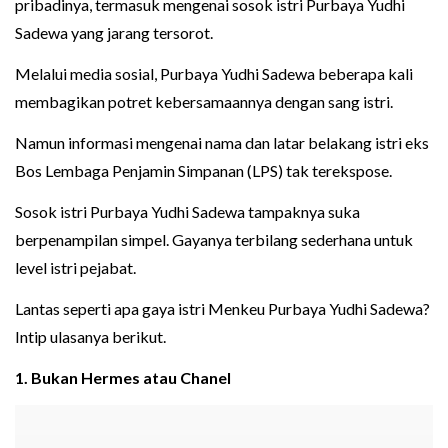
pribadinya, termasuk mengenai sosok istri Purbaya Yudhi
Sadewa yang jarang tersorot.
Melalui media sosial, Purbaya Yudhi Sadewa beberapa kali
membagikan potret kebersamaannya dengan sang istri.
Namun informasi mengenai nama dan latar belakang istri eks
Bos Lembaga Penjamin Simpanan (LPS) tak terekspose.
Sosok istri Purbaya Yudhi Sadewa tampaknya suka
berpenampilan simpel. Gayanya terbilang sederhana untuk
level istri pejabat.
Lantas seperti apa gaya istri Menkeu Purbaya Yudhi Sadewa?
Intip ulasanya berikut.
1. Bukan Hermes atau Chanel