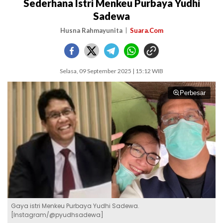
Sederhana Istri Menkeu Purbaya Yudhi
Sadewa
Husna Rahmayunita
Suara.Com
Selasa, 09 September 2025 | 15:12 WIB
Perbesar
Gaya istri Menkeu Purbaya Yudhi Sadewa.
[Instagram/@pyudhsadewa]