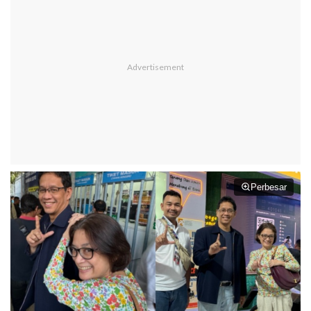
Perbesar