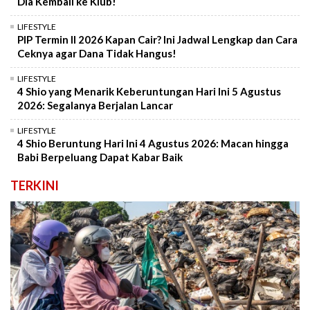
Dia Kembali ke Klub!
LIFESTYLE
PIP Termin II 2026 Kapan Cair? Ini Jadwal Lengkap dan Cara
Ceknya agar Dana Tidak Hangus!
LIFESTYLE
4 Shio yang Menarik Keberuntungan Hari Ini 5 Agustus
2026: Segalanya Berjalan Lancar
LIFESTYLE
4 Shio Beruntung Hari Ini 4 Agustus 2026: Macan hingga
Babi Berpeluang Dapat Kabar Baik
TERKINI