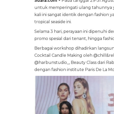
Suara.com -
Pada tanggal 29-31 Agus
untuk memperingati ulang tahunnya y
kali ini sangat identik dengan fashion 
tropical seaside ini.
Selama 3 hari, perayaan ini dipenuhi 
promo spesial dari tenant, hingga fash
Berbagai workshop dihadirkan langsun
Cocktail Candle Making oleh @chill&r
@harbunstudio_, Beauty Class dari Rabb
dengan fashion institute Paris De La M