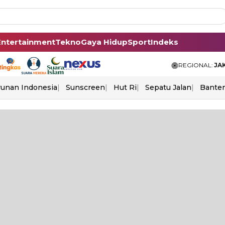
Entertainment
Tekno
Gaya Hidup
Sport
Indeks
REGIONAL:
JA
unan Indonesia
Sunscreen
Hut Ri
Sepatu Jalan
Bante