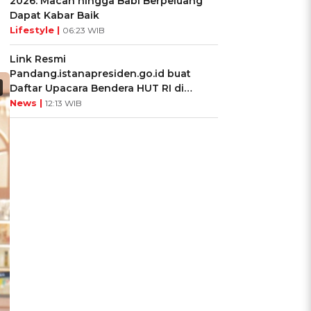
2026: Macan hingga Babi Berpeluang
Dapat Kabar Baik
Lifestyle |
06:23 WIB
Link Resmi
Pandang.istanapresiden.go.id buat
Daftar Upacara Bendera HUT RI di
Istana Negara
News |
12:13 WIB