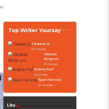
an
Top Writer Yoursay
Tarassa Q.
33 Articles
Oktavia
Ningrum
31 Articles
.
Ardina Praf
21 Articles
Ryan Farizzal
20 Articles
Liks