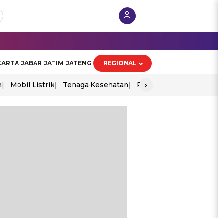
KARTA
JABAR
JATIM
JATENG
REGIONAL
›
n
Mobil Listrik
Tenaga Kesehatan
Perang As-Iran
Ekon