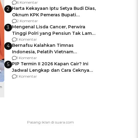
Gagalnya Negara Jamin Keamanan
6 Komentar
Harta Kekayaan Iptu Setya Budi Dias,
2
Oknum KPK Pemeras Bupati
Pemalang
2 Komentar
Mengenal Lisda Cancer, Perwira
3
Tinggi Polri yang Pensiun Tak Lama
Usai Jadi Brigjen
1 Komentar
Bernafsu Kalahkan Timnas
4
Indonesia, Pelatih Vietnam
Berencana Pakai Jimat di Pakansari
1 Komentar
PIP Termin II 2026 Kapan Cair? Ini
5
Jadwal Lengkap dan Cara Ceknya
agar Dana Tidak Hangus!
1 Komentar
an