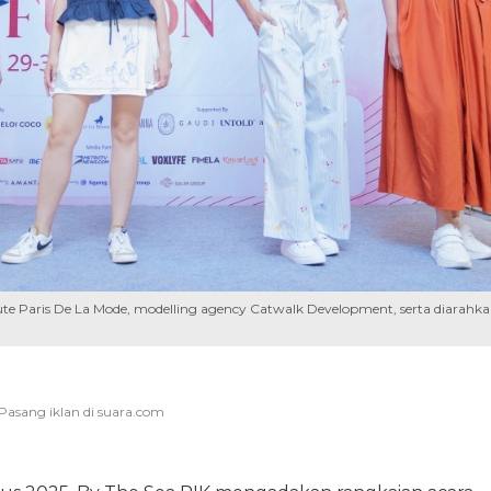
tute Paris De La Mode, modelling agency Catwalk Development, serta diarahk