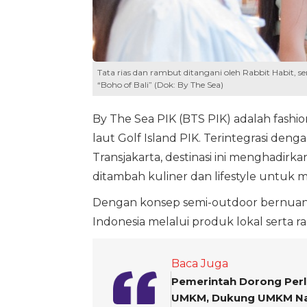
Tata rias dan rambut ditangani oleh Rabbit Habit, 
“Boho of Bali” (Dok: By The Sea)
By The Sea PIK (BTS PIK) adalah fashion
laut Golf Island PIK. Terintegrasi deng
Transjakarta, destinasi ini menghadirk
ditambah kuliner dan lifestyle untu
Dengan konsep semi-outdoor bernuans
Indonesia melalui produk lokal serta ra
Baca Juga
Pemerintah Dorong Per
UMKM, Dukung UMKM Na