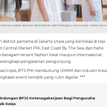
sementara koleksi desainer ditampilkan oleh Hoshigoru Swimwear melalui tem
 district pertama di Jakarta Utara yang berlokasi di tepi
an Central Market PIK, East Coast By The Sea, dan halte
an beragam tenant fashion lokal maupun internasional,
k melengkapi pengalaman pengunjung.
a tropis, BTS PIK mendukung UMKM dan industri kreat
ngkaian event tematik yang rutin digelar. ***
lindungan BPJS Ketenagakerjaan Bagi Pengusaha
ik Kelas