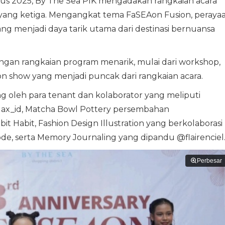
tus 2025, By The Sea PIK mengadakan rangkaian acara
ang ketiga. Mengangkat tema FaSEAon Fusion, peraya
yang menjadi daya tarik utama dari destinasi bernuansa
dengan rangkaian program menarik, mulai dari workshop,
ion show yang menjadi puncak dari rangkaian acara.
g oleh para tenant dan kolaborator yang meliputi
elax_id, Matcha Bowl Pottery persembahan
it Habit, Fashion Design Illustration yang berkolaborasi
ode, serta Memory Journaling yang dipandu @flairenciel
Perbesar