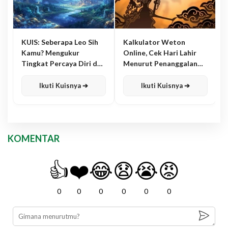
KUIS: Seberapa Leo Sih
Kalkulator Weton
Kamu? Mengukur
Online, Cek Hari Lahir
Tingkat Percaya Diri dan
Menurut Penanggalan
Karisma
Jawa
Ikuti Kuisnya ➔
Ikuti Kuisnya ➔
KOMENTAR
👍
❤️
😂
😧
😭
😡
0
0
0
0
0
0