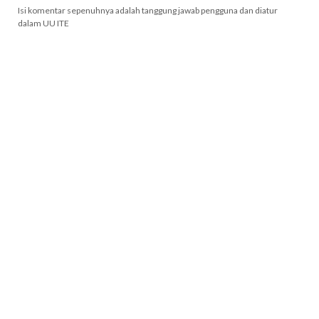
Isi komentar sepenuhnya adalah tanggung jawab pengguna dan diatur
dalam UU ITE