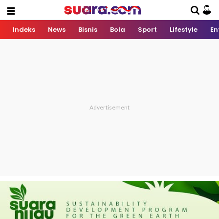
Indeks
News
Bisnis
Bola
Sport
Lifestyle
En