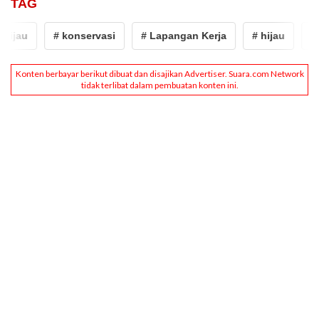
TAG
hijau
# konservasi
# Lapangan Kerja
# hijau
# k