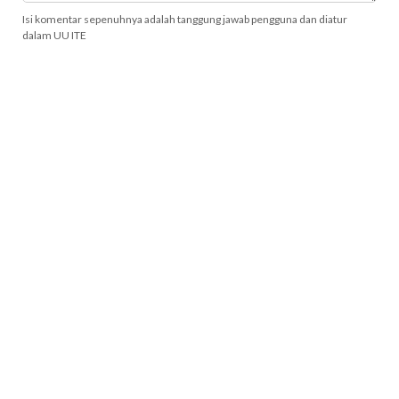
Isi komentar sepenuhnya adalah tanggung jawab pengguna dan diatur
dalam UU ITE