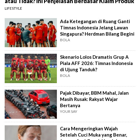
atau Tidak? Ini Penjelasan Berdasar Klaim Produk
LIFESTYLE
Ada Ketegangan di Ruang Ganti
Timnas Indonesia Jelang Lawan
Singapura? Herdman Bilang Begini
BOLA
Skenario Lolos Dramatis Grup A
Piala AFF 2026: Timnas Indonesia
di Ujung Tanduk?
BOLA
Pajak Dibayar, BBM Mahal, Jalan
Masih Rusak: Rakyat Wajar
Bertanya
YOUR SAY
Cara Mengeringkan Wajah
Setelah Cuci Muka yang Benar,