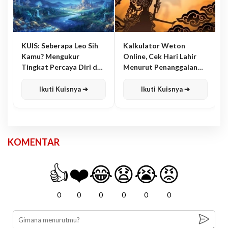
KUIS: Seberapa Leo Sih
Kalkulator Weton
Kamu? Mengukur
Online, Cek Hari Lahir
Tingkat Percaya Diri dan
Menurut Penanggalan
Karisma
Jawa
Ikuti Kuisnya ➔
Ikuti Kuisnya ➔
KOMENTAR
👍
❤️
😂
😧
😭
😡
0
0
0
0
0
0