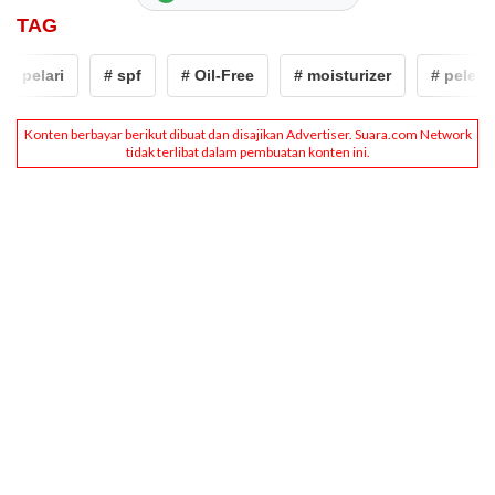
TAG
 pelari
# spf
# Oil-Free
# moisturizer
# pelemba