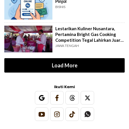
Pinjol
BISNIS
Lestarikan Kuliner Nusantara,
Pertamina Bright Gas Cooking
Competition Tegal Lahirkan Juara
Baru
JAWA TENGAH
Load More
Ikuti Kami