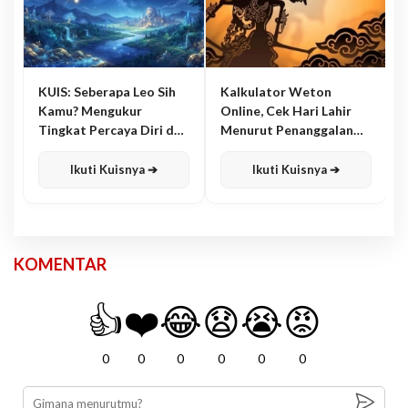
KUIS: Seberapa Leo Sih
Kalkulator Weton
Kamu? Mengukur
Online, Cek Hari Lahir
Tingkat Percaya Diri dan
Menurut Penanggalan
Karisma
Jawa
Ikuti Kuisnya ➔
Ikuti Kuisnya ➔
KOMENTAR
👍
❤️
😂
😧
😭
😡
0
0
0
0
0
0