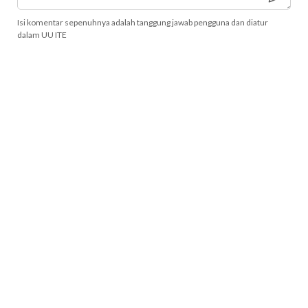
Isi komentar sepenuhnya adalah tanggung jawab pengguna dan diatur
dalam UU ITE