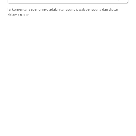
Isi komentar sepenuhnya adalah tanggung jawab pengguna dan diatur
dalam UU ITE