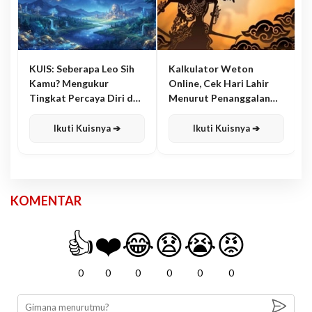
KUIS: Seberapa Leo Sih
Kalkulator Weton
Kamu? Mengukur
Online, Cek Hari Lahir
Tingkat Percaya Diri dan
Menurut Penanggalan
Karisma
Jawa
Ikuti Kuisnya ➔
Ikuti Kuisnya ➔
KOMENTAR
👍
❤️
😂
😧
😭
😡
0
0
0
0
0
0