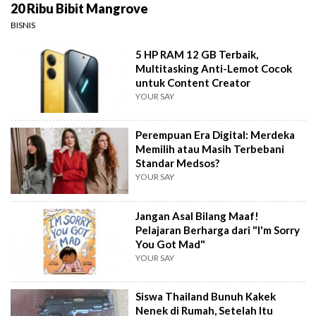
20 Ribu Bibit Mangrove
BISNIS
5 HP RAM 12 GB Terbaik,
Multitasking Anti-Lemot Cocok
untuk Content Creator
YOUR SAY
Perempuan Era Digital: Merdeka
Memilih atau Masih Terbebani
Standar Medsos?
YOUR SAY
Jangan Asal Bilang Maaf!
Pelajaran Berharga dari "I'm Sorry
You Got Mad"
YOUR SAY
Siswa Thailand Bunuh Kakek
Nenek di Rumah, Setelah Itu