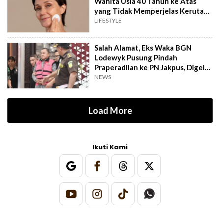
Wanita Usia 40 Tahun ke Atas
yang Tidak Memperjelas Kerutan
sesuai Review
LIFESTYLE
Salah Alamat, Eks Waka BGN
Lodewyk Pusung Pindah
Praperadilan ke PN Jakpus, Digelar
12 Agustus
NEWS
Load More
Ikuti Kami