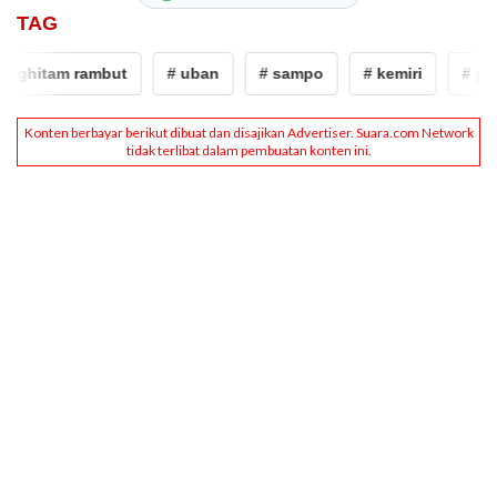
TAG
nghitam rambut
# uban
# sampo
# kemiri
# pen